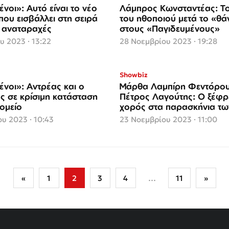
νοι»: Αυτό είναι το νέο
Λάμπρος Κωνσταντέας: Τ
ου εισβάλλει στη σειρά
του ηθοποιού μετά το «θά
ι αναταραχές
στους «Παγιδευμένους»
υ 2023 · 13:22
28 Νοεμβρίου 2023 · 19:28
Showbiz
ένοι»: Αντρέας και ο
Μάρθα Λαμπίρη Φεντόρου
ς σε κρίσιμη κατάσταση
Πέτρος Λαγούτης: Ο ξέφρ
ομείο
χορός στα παρασκήνια τω
«Παγιδευμένων»
υ 2023 · 10:43
23 Νοεμβρίου 2023 · 11:00
«
1
2
3
4
…
11
»