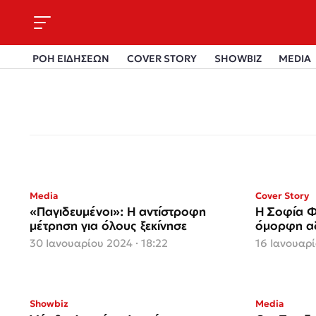
ΡΟΗ ΕΙΔΗΣΕΩΝ
COVER STORY
SHOWBIZ
MEDIA
Media
Cover Story
«Παγιδευμένοι»: Η αντίστροφη
Η Σοφία Φ
μέτρηση για όλους ξεκίνησε
όμορφη α
30 Ιανουαρίου 2024 · 18:22
16 Ιανουαρί
Showbiz
Media