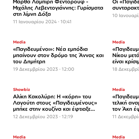
Μάρθα Λαμπίρη Φεντόρουφ -
Οι «Παγιδ
Μιχάλης Λεβεντογιάννης: Γυρίσματα
συνταρακτι
στη λίμνη Δόξα
10 Ιανουαρί
11 Ιανουαρίου 2024 · 10:41
Media
Media
«Παγιδευμένοι»: Νέα εμπόδια
«Παγιδευμ
μπαίνουν στον δρόμο της Άννας και
Νίκου μετά
του Δημήτρη
είναι κρίσι
19 Δεκεμβρίου 2023 · 12:00
18 Δεκεμβρί
Showbiz
Media
Αλίκη Κακολύρη: Η «κόρη» του
«Παγιδευμ
Λαγούτη στους «Παγιδευμένους»
τελική αν
μπήκε στην κουζίνα και έφτιαξε
τον Άκη έ
μελομακάρονα
12 Δεκεμβρίου 2023 · 12:19
11 Δεκεμβρί
Media
Media