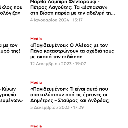
Μάρθα Λαμπίρη Φεντόρουφ -
Πέτρος Λαγούτης: Τα «έσπασαν»
πολόγιζα»
στη Βίσση παρέα με την αδελφή της
ηθοποιού
4 Ιανουαρίου 2024 · 15:17
Media
α με τον
«Παγιδευμένοι»: Ο Αλέκος με τον
ευρό της!
Πάνο καταστρώνουν τα σχέδιά τους
με σκοπό την εκδίκηση
12 Δεκεμβρίου 2023 · 19:07
Media
– Κίμων
«Παγιδευμένοι»: Τι είναι αυτό που
γραφία
αποκαλύπτουν από τις έρευνες οι
δευμένων»
Δημήτρης – Σταύρος και Ανδρέας;
5 Δεκεμβρίου 2023 · 17:29
Media