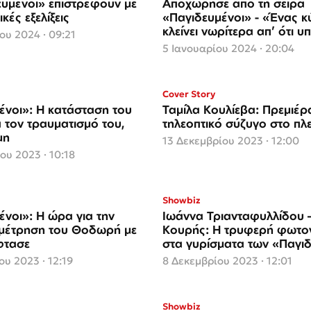
ευμένοι» επιστρέφουν με
Αποχώρησε από τη σειρά
κές εξελίξεις
«Παγιδευμένοι» - «Ένας κύκλος που
κλείνει νωρίτερα απ’ ότι υ
ου 2024 · 09:21
5 Ιανουαρίου 2024 · 20:04
Cover Story
ένοι»: Η κατάσταση του
Ταμίλα Κουλίεβα: Πρεμιέρ
 τον τραυματισμό του,
τηλεοπτικό σύζυγο στο πλ
μη
13 Δεκεμβρίου 2023 · 12:00
ου 2023 · 10:18
Showbiz
ένοι»: Η ώρα για την
Ιωάννα Τριανταφυλλίδου 
αμέτρηση του Θοδωρή με
Κουρής: Η τρυφερή φωτο
φτασε
στα γυρίσματα των «Παγι
ου 2023 · 12:19
8 Δεκεμβρίου 2023 · 12:01
Showbiz