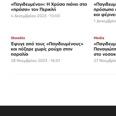
«Παγιδευμένοι»: Η Χρύσα πιάνει στα
«Παγιδευμέ
«πράσα» τον Περικλή
πρόσωπο π
και φέρνε
4 Δεκεμβρίου 2023 · 15:00
1 Δεκεμβρίο
Showbiz
Media
Έφυγε από τους «Παγιδευμένους»
«Παγιδευμ
και πόζαρε χωρίς ρούχα στην
Παναγιώτη
παραλία
στο νοσοκ
28 Νοεμβρίου 2023 · 16:01
27 Νοεμβρίο
Σελιδοποίηση
άρθρων