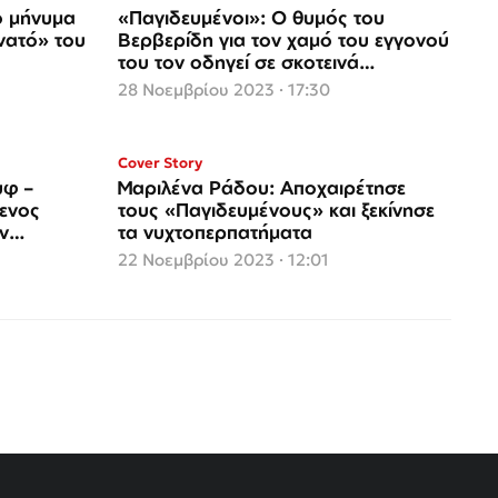
ο μήνυμα
«Παγιδευμένοι»: Ο θυμός του
νατό» του
Βερβερίδη για τον χαμό του εγγονού
του τον οδηγεί σε σκοτεινά
μονοπάτια
28 Νοεμβρίου 2023 · 17:30
Cover Story
φ –
Μαριλένα Ράδου: Αποχαιρέτησε
ενος
τους «Παγιδευμένους» και ξεκίνησε
ν
τα νυχτοπερπατήματα
22 Νοεμβρίου 2023 · 12:01