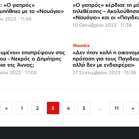
: «Ο γιατρός»
«Ο γιατρός» κέρδισε τη μ
υπήθηκε με το «Ναυάγιο»
τηλεθέασης – Ακολούθησα
«Ναυάγιο» και οι «Παγιδε
υ 2023 · 11:36
10 Οκτωβρίου 2023 · 11:36
Showbiz
ευμένοι» επιστρέφουν στις
«Δεν ήταν καλή η οικονομ
ου - Νεκρός ο Δημήτρης
πρόταση για τους Παγιδευ
ια της Άννας;
αλλά δεν με ενδιαφέρει»
ίου 2023 · 17:00
27 Σεπτεμβρίου 2023 · 15:38
«
1
2
3
4
5
…
11
»