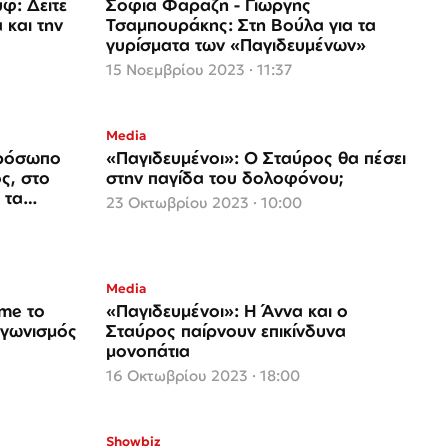
φ: Δείτε
Σοφία Φαραζή - Γιωργής
 και την
Τσαμπουράκης: Στη Βούλα για τα
γυρίσματα των «Παγιδευμένων»
15 Νοεμβρίου 2023 · 11:37
Media
πρόσωπο
«Παγιδευμένοι»: Ο Σταύρος θα πέσει
ς, στο
στην παγίδα του δολοφόνου;
 τα
23 Οκτωβρίου 2023 · 10:00
Media
ime το
«Παγιδευμένοι»: Η Άννα και ο
αγωνισμός
Σταύρος παίρνουν επικίνδυνα
μονοπάτια
16 Οκτωβρίου 2023 · 18:00
Showbiz