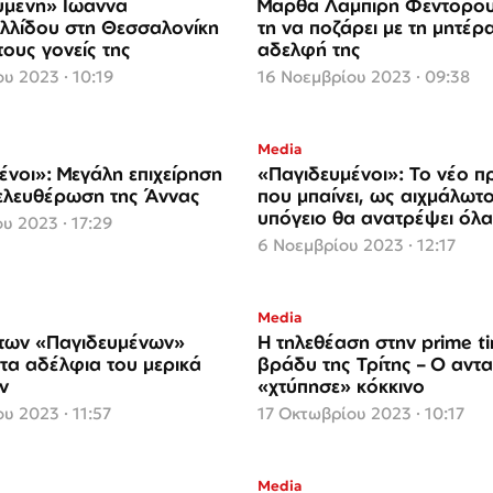
υμένη» Ιωάννα
Μάρθα Λαμπίρη Φεντόρου
λλίδου στη Θεσσαλονίκη
τη να ποζάρει με τη μητέρα
 τους γονείς της
αδελφή της
υ 2023 · 10:19
16 Νοεμβρίου 2023 · 09:38
Media
ένοι»: Μεγάλη επιχείρηση
«Παγιδευμένοι»: Το νέο 
πελευθέρωση της Άννας
που μπαίνει, ως αιχμάλωτο
υπόγειο θα ανατρέψει όλα
υ 2023 · 17:29
δεδομένα
6 Νοεμβρίου 2023 · 12:17
Media
των «Παγιδευμένων»
Η τηλεθέαση στην prime t
 τα αδέλφια του μερικά
βράδυ της Τρίτης – Ο αντ
ν
«χτύπησε» κόκκινο
υ 2023 · 11:57
17 Οκτωβρίου 2023 · 10:17
Media