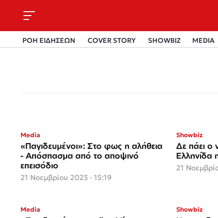
ΡΟΗ ΕΙΔΗΣΕΩΝ
COVER STORY
SHOWBIZ
MEDIA
Media
Showbiz
«Παγιδευμένοι»: Στο φως η αλήθεια
Δε πάει ο
- Απόσπασμα από το αποψινό
Ελληνίδα η
επεισόδιο
21 Νοεμβρίο
21 Νοεμβρίου 2023 · 15:19
Media
Showbiz