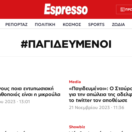
ΠΡΩ
ΡΕΠΟΡΤΑΖ
ΠΟΛΙΤΙΚΗ
ΚΟΣΜΟΣ
SPORTS
ΖΩΔΙΑ
#ΠΑΓΙΔΕΥΜΕΝΟΙ
Media
 νους ποια εντυπωσιακή
«Παγιδευμένοι»: Ο Σταύρ
θοποιός είναι η μικρούλα
για την απώλεια της αδελφ
το twitter τον αποθέωσε
υ 2023 · 13:01
21 Νοεμβρίου 2023 · 11:36
Showbiz