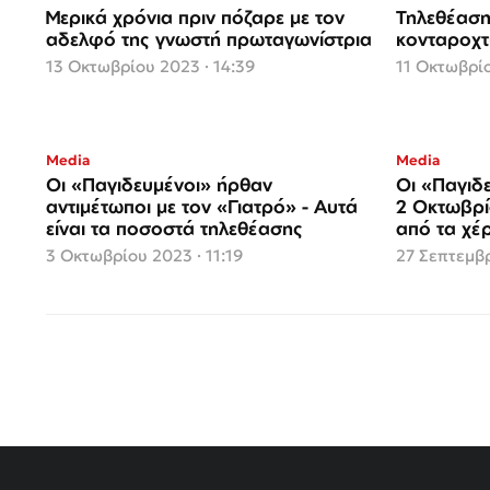
Μερικά χρόνια πριν πόζαρε με τον
Τηλεθέαση
αδελφό της γνωστή πρωταγωνίστρια
κονταροχτ
13 Οκτωβρίου 2023 · 14:39
11 Οκτωβρίο
Media
Media
Οι «Παγιδευμένοι» ήρθαν
Οι «Παγιδ
αντιμέτωποι με τον «Γιατρό» - Αυτά
2 Οκτωβρί
είναι τα ποσοστά τηλεθέασης
από τα χέρ
3 Οκτωβρίου 2023 · 11:19
27 Σεπτεμβρ
Σελιδοποίηση
άρθρων