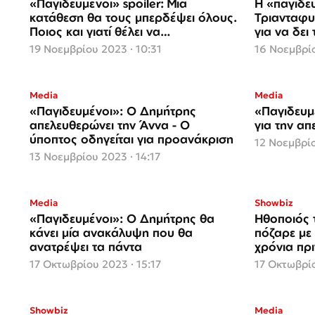
«Παγιδευμένοι» spoiler: Μία
Η «παγιδε
κατάθεση θα τους μπερδέψει όλους.
Τριανταφυ
Ποιος και γιατί θέλει να
για να δει
παραπλανήσει την Αστυνομία;
19 Νοεμβρίου 2023 · 10:31
16 Νοεμβρίο
Media
Media
«Παγιδευμένοι»: Ο Δημήτρης
«Παγιδευμ
απελευθερώνει την Άννα - Ο
για την α
ύποπτος οδηγείται για προανάκριση
12 Νοεμβρίο
13 Νοεμβρίου 2023 · 14:17
Media
Showbiz
«Παγιδευμένοι»: Ο Δημήτρης θα
Ηθοποιός 
κάνει μία ανακάλυψη που θα
πόζαρε με
ανατρέψει τα πάντα
χρόνια πρι
17 Οκτωβρίου 2023 · 15:17
17 Οκτωβρίο
Showbiz
Media