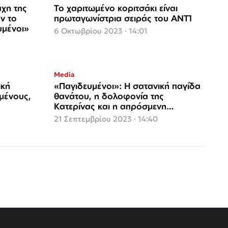
άχη της
Το χαριτωμένο κοριτσάκι είναι
ν το
πρωταγωνίστρια σειράς του ΑΝΤ1
υμένοι»
6 Οκτωβρίου 2023 · 14:01
Media
ική
«Παγιδευμένοι»: Η σατανική παγίδα
μένους,
θανάτου, η δολοφονία της
Κατερίνας και η απρόσμενη
εγκυμοσύνη
21 Σεπτεμβρίου 2023 · 14:40