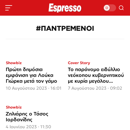
#ΠΑΝΤΡΕΜΕΝΟΙ
Showbiz
Cover Story
Πρώτη δημόσια
Το παράνομο ειδύλλιο
εμφάνιση για Λούκα
νεόκοπου κυβερνητικού
Γιώρκα μετά τον γάμο
με κυρία μεγάλου
καναλιού που δεν μασά
10 Αυγούστου 2023 · 16:01
7 Αυγούστου 2023 · 09:02
τα λόγια της
Showbiz
Ζηλιάρης ο Τάσος
Ιορδανίδης
4 Ιουνίου 2023 · 11:30