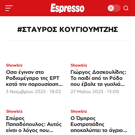
#ΣΤΑΥΡΟΣ ΚΟΥΓΙΟΥΜΤΖΗΣ
Showbiz
Showbiz
Οσα έγιναν στο
Γιώργος Δασκουλίδης:
Ραδιομέγαρο της ΕΡΤ
Το παιδί από τη Ρόδο
κατά την παρουσίαση
που έβαλε τα γυαλιά
του νέου άλμπουμ της
στις φίρμες της πίστας
3 Νοεμβρίου 2023 · 18:02
27 Μαΐου 2023 · 13:00
Νάνας Μούσχουρη
«Nana Mouskouri -
Radio Days»
Showbiz
Showbiz
Σπύρος
Ο Όμηρος
Παπαδόπουλος: Αυτός
Ευστρατιάδης
είναι ο λόγος που
αποκαλύπτει το άγριο