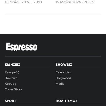
δημόσια συγγνώμη
Συνταγή;
18 Μαΐου 2026 · 20:11
15 Μαΐου 2026 · 20:53
ΕΙΔΉΣΕΙΣ
SHOWBIZ
Ρεπορτάζ
Celebrities
Πολιτική
Hollywood
Κόσμος
Media
Cover Story
SPORT
ΠΟΛΙΤΙΣΜΌΣ