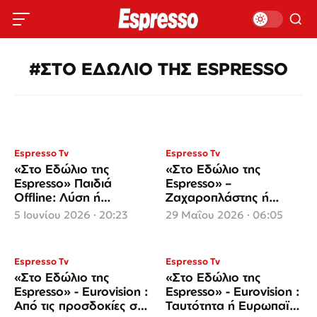
#ΣΤΟ ΕΔΩΛΙΟ ΤΗΣ ESPRESSO
Espresso Tv
Espresso Tv
«Στο Εδώλιο της
«Στο Εδώλιο της
Espresso» Παιδιά
Espresso» –
Offline: Λύση ή
Ζαχαροπλάστης ή
Ψευδαίσθηση;
Αυτόκλητος Τιμωρός;
5 Ιουνίου 2026 · 20:23
29 Μαΐου 2026 · 06:05
Espresso Tv
Espresso Tv
«Στο Εδώλιο της
«Στο Εδώλιο της
Espresso» - Eurovision :
Espresso» - Eurovision :
Από τις προσδοκίες στη
Ταυτότητα ή Ευρωπαϊκή