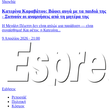
Showbiz
Κατερίνα Καραβάτου: Βάφει αυγά με τα παιδιά της
- Ξυπνούν οι αναμνήσεις από τη μητέρα της
Η Μεγάλη Πέμπτη δεν είναι απλώς μια παράδοση — είναι
συναίσθημα! Και φέτος, η Κατερίνα...
9 Απριλίου 2026 · 21:00
Ειδήσεις
Ρεπορτάζ
Πολιτική
Κόσμος