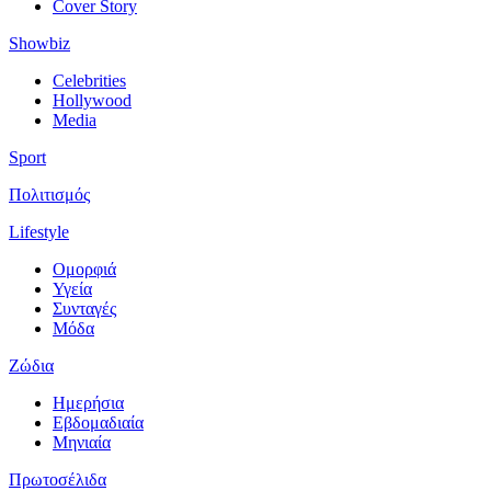
Cover Story
Showbiz
Celebrities
Hollywood
Media
Sport
Πολιτισμός
Lifestyle
Ομορφιά
Υγεία
Συνταγές
Μόδα
Ζώδια
Ημερήσια
Εβδομαδιαία
Μηνιαία
Πρωτοσέλιδα