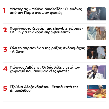
1
Μάστορας – Μελίνα Νικολαΐδη: Οι εικόνες
από την Πάρο άναψαν φωτιές
2
Πασίγνωστο ζευγάρι της showbiz χώρισε -
Θλίψη για την κόρη ευρωβουλευτή
3
Όλο το παρασκήνιο της ρήξης Ανδρομάχης
- Λιβάνη
4
Γιώργος Λιβάνης: Οι δύο λέξεις μετά τον
χωρισμό που άναψαν νέες φωτιές
5
Τζούλια Αλεξανδράτου: Ξεσπά κατά της
Δημουλίδου