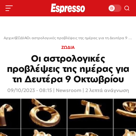
Αρχική
ΖΩΔΙΑ
›
›
Οι αστρολογικές προβλέψεις της ημέρας για τη Δευτέρα 9 Οκτωβρίου
ΖΩΔΙΑ
Οι αστρολογικές
προβλέψεις της ημέρας για
τη Δευτέρα 9 Οκτωβρίου
09/10/2023 - 08:15
|
Newsroom
| 2 λεπτά ανάγνωση