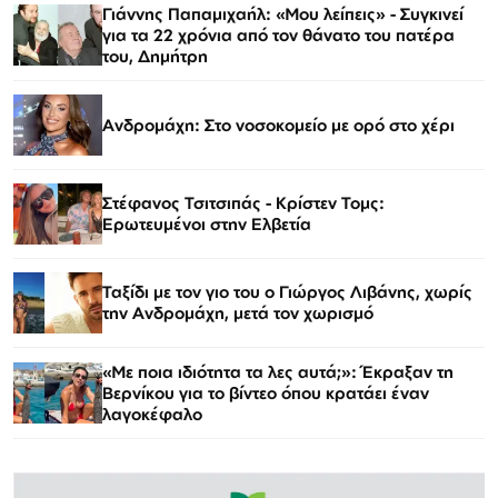
Γιάννης Παπαμιχαήλ: «Μου λείπεις» - Συγκινεί
για τα 22 χρόνια από τον θάνατο του πατέρα
του, Δημήτρη
Ανδρομάχη: Στο νοσοκομείο με ορό στο χέρι
Στέφανος Τσιτσιπάς - Kρίστεν Τομς:
Ερωτευμένοι στην Ελβετία
Ταξίδι με τον γιο του ο Γιώργος Λιβάνης, χωρίς
την Ανδρομάχη, μετά τον χωρισμό
«Με ποια ιδιότητα τα λες αυτά;»: Έκραξαν τη
Βερνίκου για το βίντεο όπου κρατάει έναν
λαγοκέφαλο