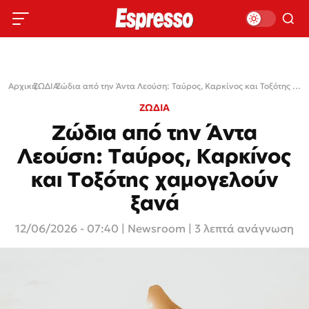
Αρχική
ΖΩΔΙΑ
›
›
Ζώδια από την Άντα Λεούση: Ταύρος, Καρκίνος και Τοξότης χαμογελούν ξανά
ΖΩΔΙΑ
Ζώδια από την Άντα
Λεούση: Ταύρος, Καρκίνος
και Τοξότης χαμογελούν
ξανά
12/06/2026 - 07:40
|
Newsroom
| 3 λεπτά ανάγνωση