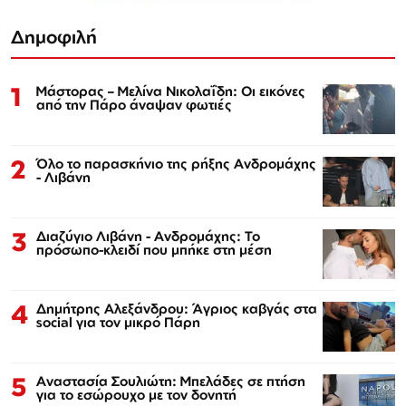
Δημοφιλή
1
Μάστορας – Μελίνα Νικολαΐδη: Οι εικόνες
από την Πάρο άναψαν φωτιές
2
Όλο το παρασκήνιο της ρήξης Ανδρομάχης
- Λιβάνη
3
Διαζύγιο Λιβάνη - Ανδρομάχης: Το
πρόσωπο-κλειδί που μπήκε στη μέση
4
Δημήτρης Αλεξάνδρου: Άγριος καβγάς στα
social για τον μικρό Πάρη
5
Αναστασία Σουλιώτη: Μπελάδες σε πτήση
για το εσώρουχο με τον δονητή