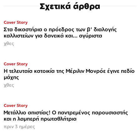
Σχετικά άρθρα
Cover Story
Στα δικαστήρια ο πρόεδρος των β' διαλογής
καλλιστείων για δανεικά και... αγύριστα
χθες
Cover Story
Η τελευταία κατοικία της Μέριλιν Μονρόε έγινε πεδίο
μάχης
χθες
ΜΟΝΟ ΣΤΗΝ
Cover Story
Espresso
Μετάλλιο απιστίας! Ο παντρεμένος παρουσιαστής
και η λαμπερή πρωταθλήτρια
πριν 3 ημέρες