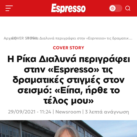
Αρχική
COVER STORY
›
›
Η Ρίκα Διαλυνά περιγράφει στην «Espresso» τις δραματικές στιγμές στον σεισμό: «Είπα, ήρθε το τέλος μου»
COVER STORY
Η Ρίκα Διαλυνά περιγράφει
στην «Espresso» τις
δραματικές στιγμές στον
σεισμό: «Είπα, ήρθε το
τέλος μου»
29/09/2021 - 11:24
|
Newsroom
| 3 λεπτά ανάγνωση