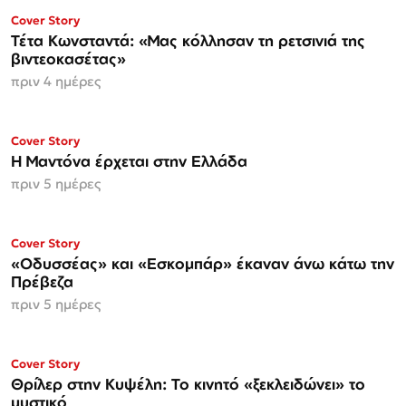
ΜΟΝΟ ΣΤΗΝ
Cover Story
Espresso
Τέτα Κωνσταντά: «Μας κόλλησαν τη ρετσινιά της
βιντεοκασέτας»
πριν 4 ημέρες
Cover Story
Η Μαντόνα έρχεται στην Ελλάδα
πριν 5 ημέρες
Cover Story
«Οδυσσέας» και «Εσκομπάρ» έκαναν άνω κάτω την
Πρέβεζα
πριν 5 ημέρες
Cover Story
Θρίλερ στην Κυψέλη: Το κινητό «ξεκλειδώνει» το
μυστικό