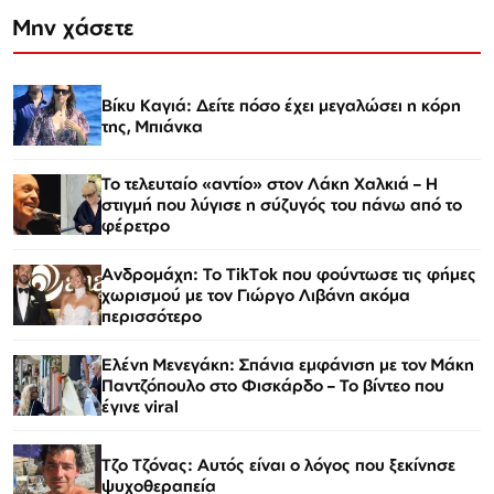
Μην χάσετε
Βίκυ Καγιά: Δείτε πόσο έχει μεγαλώσει η κόρη
της, Μπιάνκα
Το τελευταίο «αντίο» στον Λάκη Χαλκιά – Η
στιγμή που λύγισε η σύζυγός του πάνω από το
φέρετρο
Ανδρομάχη: Το TikTok που φούντωσε τις φήμες
χωρισμού με τον Γιώργο Λιβάνη ακόμα
περισσότερο
Ελένη Μενεγάκη: Σπάνια εμφάνιση με τον Μάκη
Παντζόπουλο στο Φισκάρδο – Το βίντεο που
έγινε viral
Τζο Τζόνας: Αυτός είναι ο λόγος που ξεκίνησε
ψυχοθεραπεία