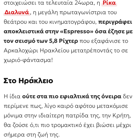
στοιχειώσει τα τελευταία 24ωρα, η
Ρίκα
Διαλυνά
, η μεγάλη πρωταγωνίστρια του
θεάτρου και του κινηματογράφου,
περιγράφει
αποκλειστικά στην «Espresso»
όσα έζησε με
τον σεισμό των 5,8 Ρίχτερ
που εξαφάνισε το
Αρκαλοχώρι Ηρακλείου μετατρέποντάς το σε
χωριό-φάντασμα!
Στο Ηράκλειο
Η ίδια
ούτε στα πιο εφιαλτικά της όνειρα
δεν
περίμενε πως, λίγο καιρό αφότου μετακόμισε
μόνιμα στην ιδιαίτερη πατρίδα της, την Κρήτη,
θα ζούσε ό,τι πιο τρομακτικό έχει βιώσει μέχρι
σήμερα στη ζωή της.