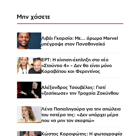
Μην χάσετε
Λιβάι Γκαρσία: Με... άρωμα Marvel
υπέγραψε στον Παναθηναϊκό
ΕΡΤ: Η κίνηση-έκπληξη στο νέο
«Στούντιο 4» – Δεν θα είναι μόνο
Καραβάτου και Φερεντίνος
Αλέξανδρος Τσουβέλας: Γιατί
«ξεσήκωσε» την Τροχαία Ζακύνθου
Λένα Παπαληγούρα για την απώλεια
του πατέρα της: «Δεν υπάρχει μέρα
που να μην τον σκεφτώ»
Κώστας Καραφώτης: Η φωτογραφία