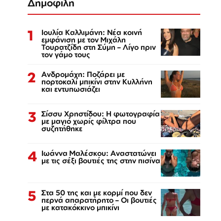
Δημοφιλή
1
Ιουλία Καλλιμάνη: Νέα κοινή
εμφάνιση με τον Μιχάλη
Τουρατζίδη στη Σύμη – Λίγο πριν
τον γάμο τους
2
Ανδρομάχη: Ποζάρει με
πορτοκαλί μπικίνι στην Κυλλήνη
και εντυπωσιάζει
3
Σίσσυ Χρηστίδου: Η φωτογραφία
με μαγιό χωρίς φίλτρα που
συζητήθηκε
4
Ιωάννα Μαλέσκου: Αναστατώνει
με τις σέξι βουτιές της στην πισίνα
5
Στα 50 της και με κορμί που δεν
περνά απαρατήρητο – Οι βουτιές
με κατακόκκινο μπικίνι