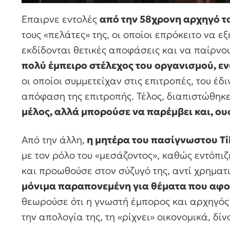
Επαιρνε εντολές
από την 58χρονη αρχηγό τ
τους «πελάτες» της, οι οποίοι επρόκειτο να 
εκδίδονται θετικές αποφάσεις και να παίρνου
πολύ έμπειρο στέλεχος του οργανισμού, ε
οι οποίοι συμμετείχαν στις επιτροπές, του έδ
απόφαση της επιτροπής. Τέλος, διαπιστώθηκε
μέλος, αλλά μπορούσε να παρέμβει και, ου
Από την άλλη,
η μητέρα του πασίγνωστου Tik
με τον ρόλο του «μεσάζοντος», καθώς εντόπι
και προωθούσε στον σύζυγό της, αντί χρηματικ
μόνιμα παραπονεμένη για θέματα που αφο
θεωρούσε ότι η γνωστή έμπορος και αρχηγός
την απολογία της, τη «ρίχνει» οικονομικά, δί