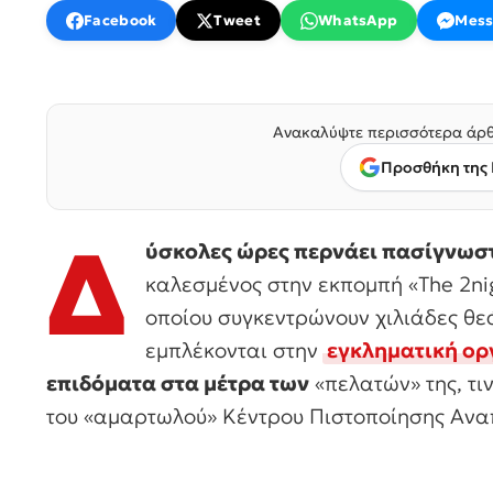
Facebook
Tweet
WhatsApp
Mess
Ανακαλύψτε περισσότερα άρθ
Προσθήκη της 
Δ
ύσκολες ώρες περνάει πασίγνωσ
καλεσμένος στην εκπομπή «The 2ni
οποίου συγκεντρώνουν χιλιάδες θεά
εμπλέκονται στην
εγκληματική ο
επιδόματα στα μέτρα των
«πελατών» της, τι
του «αμαρτωλού» Κέντρου Πιστοποίησης Ανα