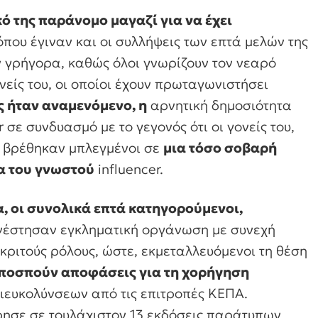
κό της παράνομο μαγαζί για να έχει
όπου έγιναν και οι συλλήψεις των επτά μελών της
 γρήγορα, καθώς όλοι γνωρίζουν τον νεαρό
νείς του, οι οποίοι έχουν πρωταγωνιστήσει
ς ήταν αναμενόμενο, η
αρνητική δημοσιότητα
σε συνδυασμό με το γεγονός ότι οι γονείς του,
ς, βρέθηκαν μπλεγμένοι σε
μια τόσο σοβαρή
α του γνωστού
influencer.
, οι συνολικά επτά κατηγορούμενοι,
υνέστησαν εγκληματική οργάνωση με συνεχή
κριτούς ρόλους, ώστε, εκμεταλλευόμενοι τη θέση
αποσπούν αποφάσεις για τη χορήγηση
ιευκολύνσεων από τις επιτροπές ΚΕΠΑ.
ησε σε τουλάχιστον 13 εκδόσεις παράτυπων