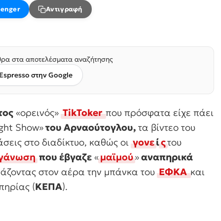
enger
Αντιγραφή
ρα στα αποτελέσματα αναζήτησης
Espresso στην Google
τος
«ορεινός»
TikToker
που πρόσφατα είχε πάει
ght Show»
του Αρναούτογλου,
τα βίντεο του
σεις στο διαδίκτυο, καθώς οι
γονε
ί
ς
του
ργάνωση
που έβγαζε
«
μαϊμού
»
αναπηρικά
νάζοντας στον αέρα την μπάνκα του
ΕΦΚΑ
και
πηρίας (
ΚΕΠΑ
).