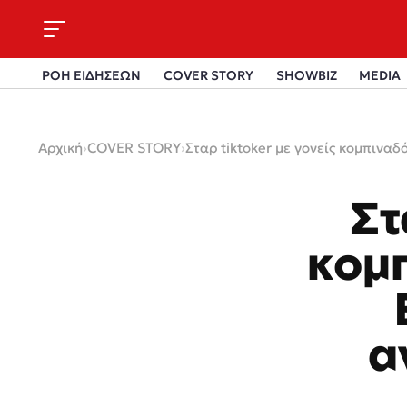
ΡΟΗ ΕΙΔΗΣΕΩΝ
COVER STORY
SHOWBIZ
MEDIA
Αρχική
›
COVER STORY
›
Σταρ tiktoker με γονείς κομπιν
Στ
κομ
α