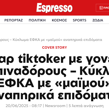
ΠΡΩ
ΡΕΠΟΡΤΑΖ
ΠΟΛΙΤΙΚΗ
ΚΟΣΜΟΣ
SPORTS
ΖΩΔΙΑ
αδόρους – Κύκλωμα ΕΦΚΑ με «μαϊμού» αναπηρικά επιδόματα
COVER STORY
αρ tiktoker με γον
πιναδόρους – Κύκ
ΕΦΚΑ με «μαϊμού
ναπηρικά επιδόμα
20/06/2025 - 08:17
|
Newsroom
| 5 λεπτά ανάγνωση