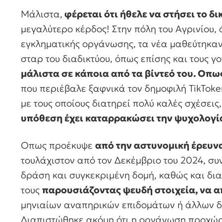
Μάλιστα,
φέρεται ότι ήθελε να στήσει το δι
μεγαλύτερο κέρδος! Στην πόλη του Αγρινίου, 
εγκληματικής οργάνωσης, τα νέα μαθεύτηκαν
σταρ του διαδικτύου, όπως επίσης και τους γο
μάλιστα σε κάποια από τα βίντεό του. Οπω
που περιέβαλε ξαφνικά τον δημοφιλή TikToker 
με τους οποίους διατηρεί πολύ καλές σχέσει
υπόθεση έχει καταρρακώσει την ψυχολογί
Οπως προέκυψε
από την αστυνομική έρευνα
τουλάχιστον από τον Δεκέμβριο του 2024, σ
δράση και συγκεκριμένη δομή, καθώς και δια
τους
παρουσιάζοντας ψευδή στοιχεία, να 
μηνιαίων αναπηρικών επιδομάτων ή άλλων δ
Διαπιστώθηκε ακόμη ότι η οργάνωση προχώρ