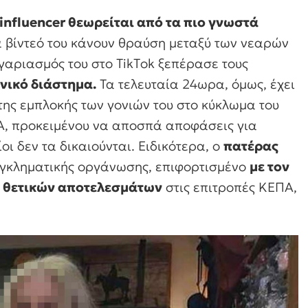
influencer θεωρείται από τα πιο γνωστά
α βίντεό του κάνουν θραύση μεταξύ των νεαρών
ογαριασμός του στο ΤikΤok ξεπέρασε τους
νικό διάστημα.
Τα τελευταία 24ωρα, όμως, έχει
της εμπλοκής των γονιών του στο κύκλωμα του
ΠΑ, προκειμένου να αποσπά αποφάσεις για
ι δεν τα δικαιούνται. Ειδικότερα, ο
πατέρας
ς εγκληματικής οργάνωσης, επιφορτισμένο
με τον
η θετικών αποτελεσμάτων
στις επιτροπές ΚΕΠΑ,