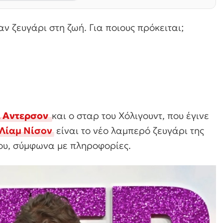
ν ζευγάρι στη ζωή. Για ποιους πρόκειται;
 Αντερσον
και ο σταρ του Χόλιγουντ, που έγινε
Λίαμ Νίσον
είναι το νέο λαμπερό ζευγάρι της
υ, σύμφωνα με πληροφορίες.