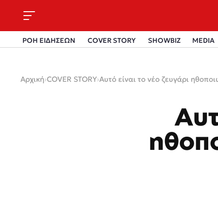
ΡΟΗ ΕΙΔΗΣΕΩΝ
COVER STORY
SHOWBIZ
MEDIA
Αρχική
›
COVER STORY
›
Αυτό είναι το νέο ζευγάρι ηθοπο
Αυτ
ηθοπο