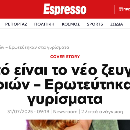
ΠΡΩ
ΡΕΠΟΡΤΑΖ
ΠΟΛΙΤΙΚΗ
ΚΟΣΜΟΣ
SPORTS
ΖΩΔΙΑ
ιών – Ερωτεύτηκαν στα γυρίσματα
COVER STORY
ό είναι το νέο ζευ
ιών – Ερωτεύτηκ
γυρίσματα
31/07/2025 - 09:19
|
Newsroom
| 2 λεπτά ανάγνωση