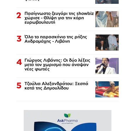
2
Πασίγνωστο ζευγάρι της showbiz
χώρισε - Θλίψη για την κόρη
ευρωβουλευτή
3
Όλο το παρασκήνιο της ρήξης
Ανδρομάχης - Λιβάνη
4
Γιώργος Λιβάνης: Οι δύο λέξεις
μετά τον χωρισμό που άναψαν
νέες φωτιές
5
Τζούλια Αλεξανδράτου: Ξεσπά
κατά της Δημουλίδου