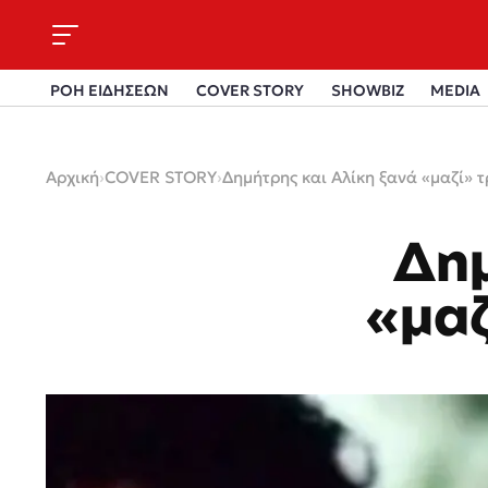
ΡΟΗ ΕΙΔΗΣΕΩΝ
COVER STORY
SHOWBIZ
MEDIA
Αρχική
›
COVER STORY
›
Δημήτρης και Αλίκη ξανά «μαζί» τ
Δημ
«μαζ