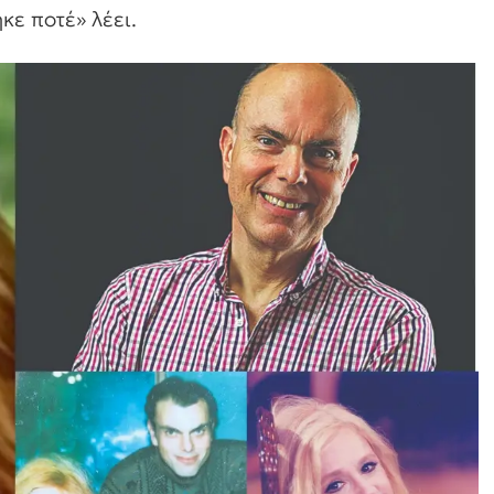
κε ποτέ» λέει.