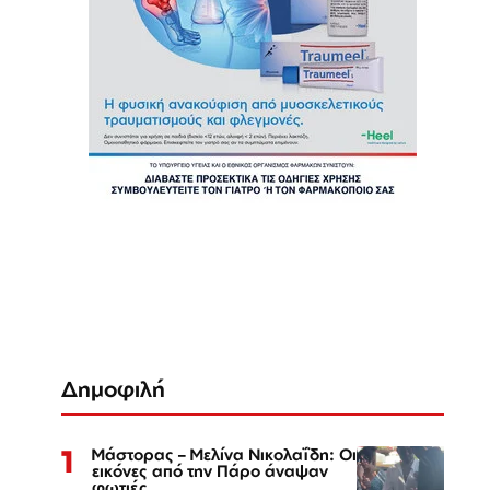
Δημοφιλή
1
Μάστορας – Μελίνα Νικολαΐδη: Οι
εικόνες από την Πάρο άναψαν
φωτιές