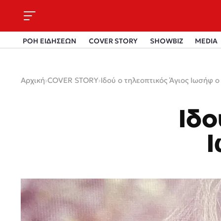
ΡΟΗ ΕΙΔΗΣΕΩΝ
COVER STORY
SHOWBIZ
MEDIA
Αρχική
›
COVER STORY
›
Ιδού ο τηλεοπτικός Άγιος Ιωσήφ 
Ιδο