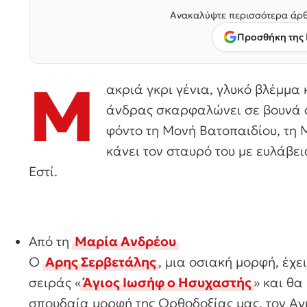
Ανακαλύψτε περισσότερα άρθ
Προσθήκη της 
Μ
ακριά γκρι γένια, γλυκό βλέμμα
άνδρας σκαρφαλώνει σε βουνά σ
φόντο τη Μονή Βατοπαιδίου, τη
κάνει τον σταυρό του με ευλάβει
Εστί.
Από τη
Μαρία Ανδρέου
Ο
Αρης Σερβετάλης
, μια οσιακή μορφή, έχε
σειράς «
Άγιος Ιωσήφ ο Ησυχαστής
» και θα
σπουδαία μορφή της Ορθοδοξίας μας, τον Αγ