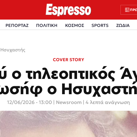
ΠΡΩ
ΡΕΠΟΡΤΑΖ
ΠΟΛΙΤΙΚΗ
ΚΟΣΜΟΣ
SPORTS
ΖΩΔΙΑ
ο Ησυχαστής
COVER STORY
ύ ο τηλεοπτικός Ά
Ιωσήφ ο Ησυχαστή
12/06/2026 - 13:00
|
Newsroom
| 4 λεπτά ανάγνωση