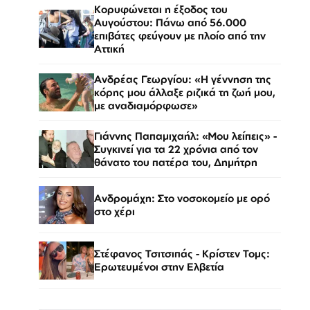
Κορυφώνεται η έξοδος του
Αυγούστου: Πάνω από 56.000
επιβάτες φεύγουν με πλοίο από την
Αττική
Ανδρέας Γεωργίου: «Η γέννηση της
κόρης μου άλλαξε ριζικά τη ζωή μου,
με αναδιαμόρφωσε»
Γιάννης Παπαμιχαήλ: «Μου λείπεις» -
Συγκινεί για τα 22 χρόνια από τον
θάνατο του πατέρα του, Δημήτρη
Ανδρομάχη: Στο νοσοκομείο με ορό
στο χέρι
Στέφανος Τσιτσιπάς - Kρίστεν Τομς:
Ερωτευμένοι στην Ελβετία