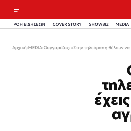
ΡΟΗ ΕΙΔΗΣΕΩΝ
COVER STORY
SHOWBIZ
MEDIA
Αρχική
›
MEDIA
›
Ουγγαρέζος: «Στην τηλεόραση θέλουν να 
τηλ
έχει
αγ