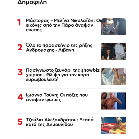
Δημοφιλή
1
Μάστορας – Μελίνα Νικολαΐδη: Οι
εικόνες από την Πάρο άναψαν
φωτιές
2
Όλο το παρασκήνιο της ρήξης
Ανδρομάχης - Λιβάνη
3
Πασίγνωστο ζευγάρι της showbiz
χώρισε - Θλίψη για την κόρη
ευρωβουλευτή
4
Ιωάννα Τούνη: Οι πόζες που
άναψαν φωτιές
5
Τζούλια Αλεξανδράτου: Ξεσπά
κατά της Δημουλίδου