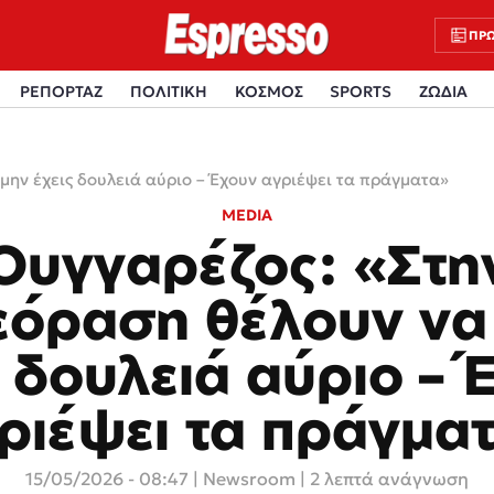
ΠΡΩ
ΡΕΠΟΡΤΑΖ
ΠΟΛΙΤΙΚΗ
ΚΟΣΜΟΣ
SPORTS
ΖΩΔΙΑ
μην έχεις δουλειά αύριο – Έχουν αγριέψει τα πράγματα»
MEDIA
Ουγγαρέζος: «Στη
εόραση θέλουν να
ς δουλειά αύριο – 
ριέψει τα πράγμα
15/05/2026 - 08:47
|
Newsroom
| 2 λεπτά ανάγνωση