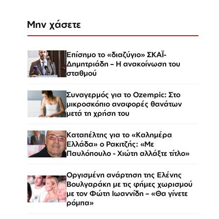
Μην χάσετε
Επίσημο το «διαζύγιο» ΣΚΑΪ-
Δημητριάδη – Η ανακοίνωση του
σταθμού
Συναγερμός για το Ozempic: Στο
μικροσκόπιο αναφορές θανάτων
μετά τη χρήση του
Καταπέλτης για το «Καλημέρα
Ελλάδα» ο Ρακιτζής: «Με
Παυλόπουλο - Χιώτη αλλάξτε τίτλο»
Οργισμένη ανάρτηση της Ελένης
Βουλγαράκη με τις φήμες χωρισμού
με τον Φώτη Ιωαννίδη – «Θα γίνετε
ρόμπα»