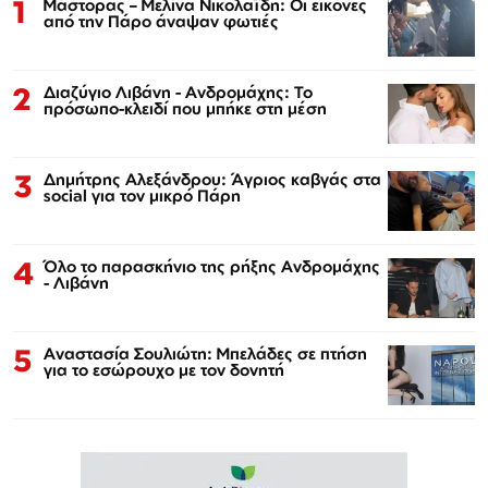
1
Μάστορας – Μελίνα Νικολαΐδη: Οι εικόνες
από την Πάρο άναψαν φωτιές
2
Διαζύγιο Λιβάνη - Ανδρομάχης: Το
πρόσωπο-κλειδί που μπήκε στη μέση
3
Δημήτρης Αλεξάνδρου: Άγριος καβγάς στα
social για τον μικρό Πάρη
4
Όλο το παρασκήνιο της ρήξης Ανδρομάχης
- Λιβάνη
5
Αναστασία Σουλιώτη: Μπελάδες σε πτήση
για το εσώρουχο με τον δονητή