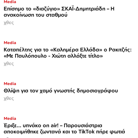
Media
Επίσημο το «διαζύγιο» ΣΚΑΪ-Δημητριάδη – Η
ανακοίνωση του σταθμού
χθες
Media
Καταπέλτης για το «Καλημέρα Ελλάδα» ο Ρακιτζής:
«Με Παυλόπουλο - Χιώτη αλλάξτε τίτλο»
χθες
Media
Θλίψη για τον χαμό γνωστής δημοσιογράφου
χθες
Media
Έριξε... υπνάκο on air! – Παρουσιάστρια
αποκοιμήθηκε ζωντανά και το TikTok πήρε φωτιά