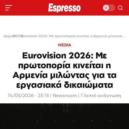
Αρχική
MEDIA
›
›
Eurovision 2026: Με πρωτοπορία κινείται η Αρμενία μιλώντας για τα εργασιακά δικαιώματα
MEDIA
Eurovision 2026: Με
πρωτοπορία κινείται η
Αρμενία μιλώντας για τα
εργασιακά δικαιώματα
14/05/2026 - 23:15
|
Newsroom
| 1 λεπτό ανάγνωση