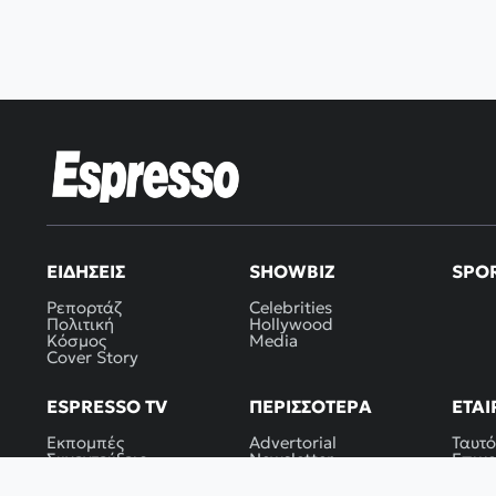
ΕΙΔΉΣΕΙΣ
SHOWBIZ
SPO
Ρεπορτάζ
Celebrities
Πολιτική
Hollywood
Κόσμος
Media
Cover Story
ESPRESSO TV
ΠΕΡΙΣΣΌΤΕΡΑ
ΕΤΑΙ
Εκπομπές
Advertorial
Ταυτό
Συνεντεύξεις
Newsletter
Επικ
Ρεπορτάζ
RSS
Όροι
Πολιτ