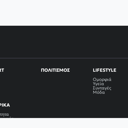
RT
ΠΟΛΙΤΙΣΜΌΣ
LIFESTYLE
Ομορφιά
Υγεία
Συνταγές
Μόδα
ΡΙΚΆ
τητα
οινωνία
 Χρήσης
ική απορρήτου