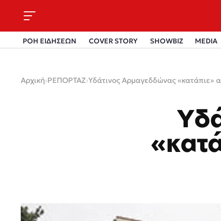
ΡΟΗ ΕΙΔΗΣΕΩΝ
COVER STORY
SHOWBIZ
MEDIA
Αρχική
›
ΡΕΠΟΡΤΑΖ
›
Υδάτινος Αρμαγεδδώνας «κατάπιε» α
Υδ
«κατά