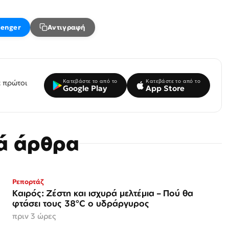
enger
Αντιγραφή
Κατεβάστε το από το
Κατεβάστε το από το
 πρώτοι
Google Play
App Store
κά άρθρα
Ρεπορτάζ
Καιρός: Ζέστη και ισχυρά μελτέμια – Πού θα
φτάσει τους 38°C ο υδράργυρος
πριν 3 ώρες