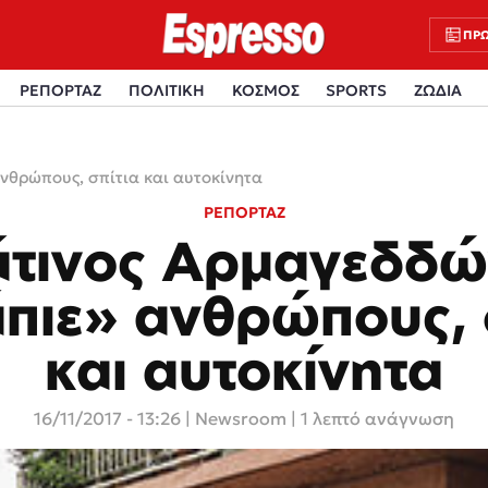
ΠΡΩ
ΡΕΠΟΡΤΑΖ
ΠΟΛΙΤΙΚΗ
ΚΟΣΜΟΣ
SPORTS
ΖΩΔΙΑ
νθρώπους, σπίτια και αυτοκίνητα
ΡΕΠΟΡΤΑΖ
άτινος Αρμαγεδδώ
πιε» ανθρώπους, 
και αυτοκίνητα
16/11/2017 - 13:26
|
Newsroom
| 1 λεπτό ανάγνωση