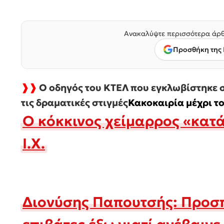
Ανακαλύψτε περισσότερα άρθ
Προσθήκη της 
❱❱
Ο οδηγός του ΚΤΕΛ που εγκλωβίστηκε σ
τις δραματικές στιγμές
Κακοκαιρία μέχρι το
Ο κόκκινος χείμαρρος «κατά
Ι.Χ.
Διονύσης Παπουτσής: Προσ