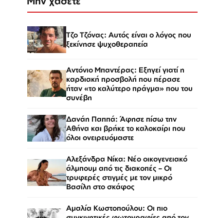
Μην χάσετε
Τζο Τζόνας: Αυτός είναι ο λόγος που
ξεκίνησε ψυχοθεραπεία
Αντόνιο Μπαντέρας: Εξηγεί γιατί η
καρδιακή προσβολή που πέρασε
ήταν «το καλύτερο πράγμα» που του
συνέβη
Δανάη Παππά: Άφησε πίσω την
Αθήνα και βρήκε το καλοκαίρι που
όλοι ονειρευόμαστε
Αλεξάνδρα Νίκα: Νέο οικογενειακό
άλμπουμ από τις διακοπές – Οι
τρυφερές στιγμές με τον μικρό
Βασίλη στο σκάφος
Αμαλία Κωστοπούλου: Οι πιο
συγκινητικές φωτογραφίες από τον