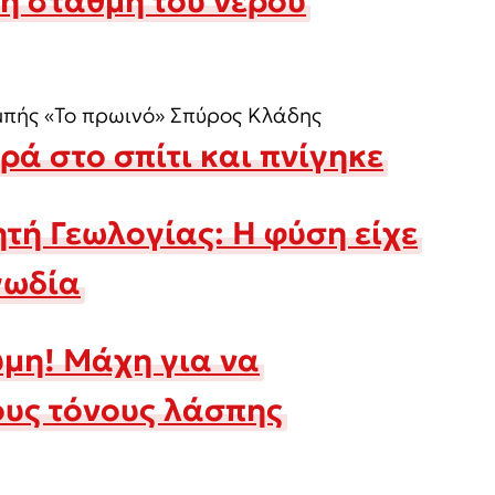
 η στάθμη του νερού
ομπής «Το πρωινό» Σπύρος Κλάδης
ρά στο σπίτι και πνίγηκε
ή Γεωλογίας: Η φύση είχε
γωδία
ύμη! Μάχη για να
ους τόνους λάσπης