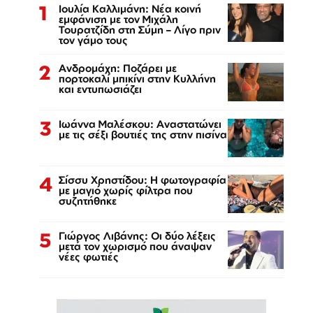
1
Ιουλία Καλλιμάνη: Νέα κοινή
εμφάνιση με τον Μιχάλη
Τουρατζίδη στη Σύμη – Λίγο πριν
τον γάμο τους
2
Ανδρομάχη: Ποζάρει με
πορτοκαλί μπικίνι στην Κυλλήνη
και εντυπωσιάζει
3
Ιωάννα Μαλέσκου: Αναστατώνει
με τις σέξι βουτιές της στην πισίνα
4
Σίσσυ Χρηστίδου: Η φωτογραφία
με μαγιό χωρίς φίλτρα που
συζητήθηκε
5
Γιώργος Λιβάνης: Οι δύο λέξεις
μετά τον χωρισμό που άναψαν
νέες φωτιές