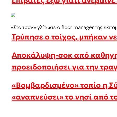
επιβάτες έξω γιατί ανέβαινε
«Στο τσακ» γλίτωσε ο floor manager της εκπ
Τρύπησε ο τοίχος, μπήκαν νε
Αποκάλυψη-σοκ από καθηγητ
προειδοποιήσει για την τρα
«Βομβαρδισμένο» τοπίο η Σ
«αναπνεύσει» το νησί από τ