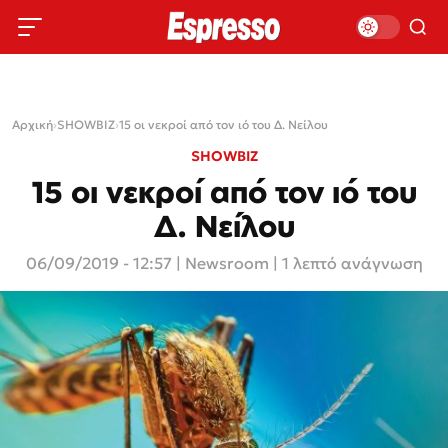
Αρχική
›
SHOWBIZ
›
15 οι νεκροί από τον ιό του Δ. Νείλου
SHOWBIZ
15 οι νεκροί από τον ιό του
Δ. Νείλου
06/09/2019 - 12:57
|
Newsroom
| 1 λεπτό ανάγνωση