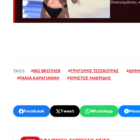
Οικονομάκου, 
#
BIG BROTHER
#
ΓΡΗΓΟΡΗΣ ΤΣΣΕΚΟΥΡΑΣ
#
ΔΗΜΗ
#
ΡΑΝΙΑ ΚΑΡΑΓΙΑΝΝΗ
#
ΧΡΗΣΤΟΣ ΜΑΚΡΙΔΗΣ
Facebook
Tweet
WhatsApp
Mess
ΕΦΑΡΜΟΓΗ ESPRESSO NEWS