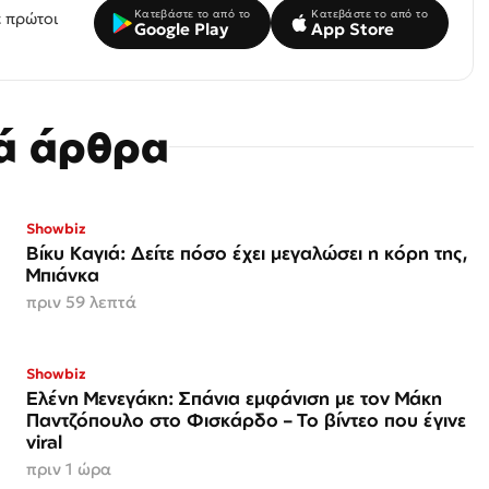
Κατεβάστε το από το
Κατεβάστε το από το
 πρώτοι
Google Play
App Store
κά άρθρα
Showbiz
Βίκυ Καγιά: Δείτε πόσο έχει μεγαλώσει η κόρη της,
Μπιάνκα
πριν 59 λεπτά
Showbiz
Ελένη Μενεγάκη: Σπάνια εμφάνιση με τον Μάκη
Παντζόπουλο στο Φισκάρδο – Το βίντεο που έγινε
viral
πριν 1 ώρα