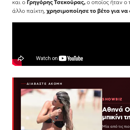
και ο
Γρηγόρης Τσεκούρας,
ο οποίος ήταν ο 
άλλο παίκτη,
χρησιμοποίησε το βέτο για να 
ΔΙΑΒΆΣΤΕ ΑΚΌΜΗ
SHOWBIZ
Αθηνά Ο
μπικίνι 
Μία από τις πι