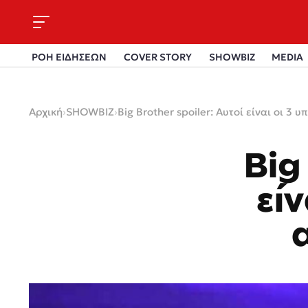
ΡΟΗ ΕΙΔΗΣΕΩΝ
COVER STORY
SHOWBIZ
MEDIA
Αρχική
›
SHOWBIZ
›
Big Brother spoiler: Αυτοί είναι οι 3
Big
είν