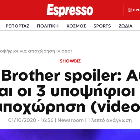
ΠΡΩ
ΡΕΠΟΡΤΑΖ
ΠΟΛΙΤΙΚΗ
ΚΟΣΜΟΣ
SPORTS
ΖΩΔΙΑ
 υποψήφιοι για αποχώρηση (video)
SHOWBIZ
 Brother spoiler: Α
αι οι 3 υποψήφιοι
αποχώρηση (video
01/10/2020 - 16:56
|
Newsroom
| 1 λεπτό ανάγνωση