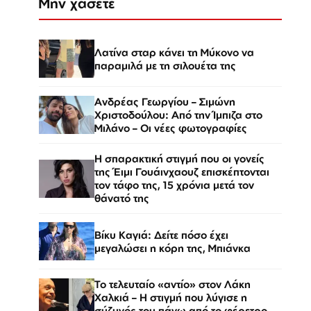
Μην χάσετε
Λατίνα σταρ κάνει τη Μύκονο να
παραμιλά με τη σιλουέτα της
Ανδρέας Γεωργίου – Σιμώνη
Χριστοδούλου: Από την Ίμπιζα στο
Μιλάνο – Οι νέες φωτογραφίες
Η σπαρακτική στιγμή που οι γονείς
της Έιμι Γουάινχαουζ επισκέπτονται
τον τάφο της, 15 χρόνια μετά τον
θάνατό της
Βίκυ Καγιά: Δείτε πόσο έχει
μεγαλώσει η κόρη της, Μπιάνκα
Το τελευταίο «αντίο» στον Λάκη
Χαλκιά – Η στιγμή που λύγισε η
σύζυγός του πάνω από το φέρετρο