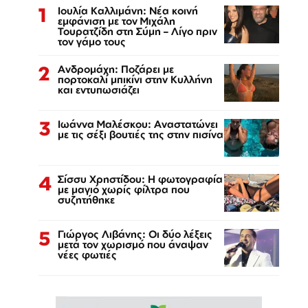
1
Ιουλία Καλλιμάνη: Νέα κοινή
εμφάνιση με τον Μιχάλη
Τουρατζίδη στη Σύμη – Λίγο πριν
τον γάμο τους
2
Ανδρομάχη: Ποζάρει με
πορτοκαλί μπικίνι στην Κυλλήνη
και εντυπωσιάζει
3
Ιωάννα Μαλέσκου: Αναστατώνει
με τις σέξι βουτιές της στην πισίνα
4
Σίσσυ Χρηστίδου: Η φωτογραφία
με μαγιό χωρίς φίλτρα που
συζητήθηκε
5
Γιώργος Λιβάνης: Οι δύο λέξεις
μετά τον χωρισμό που άναψαν
νέες φωτιές