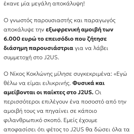
έκανε μία μεγάλη αποκάλυψη!
O γνωστός παρουσιαστής και παραγωγός
αποκάλυψε την
εξωφρενική αμοιβή των
6.000 ευρώ το επεισόδιο που ζήτησε
διάσημη παρουσιάστρια
για να λάβει
συμμετοχή στο J2US.
Ο Νίκος Κοκλώνης μίλησε συγκεκριμένα:
«Εγώ
θέλω να είμαι ειλικρινής.
Φυσικά και
αμείβονται οι παίκτες στο J2US.
Οι
περισσότεροι επιλέγουν ένα ποσοστό από την
αμοιβή τους να πηγαίνει σε κάποιο
φιλανθρωπικό σκοπό. Εμείς έχουμε
αποφασίσει ότι φέτος το J2US θα δώσει όλα τα