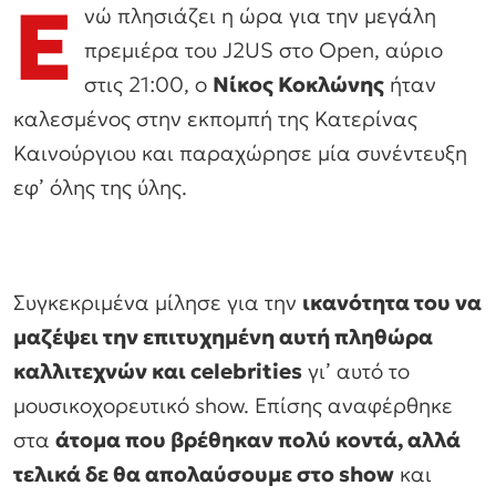
Ε
νώ πλησιάζει η ώρα για την μεγάλη
πρεμιέρα του J2US στο Open, αύριο
στις 21:00, ο
Νίκος Κοκλώνης
ήταν
καλεσμένος στην εκπομπή της Κατερίνας
Καινούργιου και παραχώρησε μία συνέντευξη
εφ’ όλης της ύλης.
Συγκεκριμένα μίλησε για την
ικανότητα του να
μαζέψει την επιτυχημένη αυτή πληθώρα
καλλιτεχνών και celebrities
γι’ αυτό το
μουσικοχορευτικό show. Επίσης αναφέρθηκε
στα
άτομα που βρέθηκαν πολύ κοντά, αλλά
τελικά δε θα απολαύσουμε στο show
και