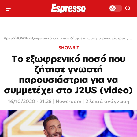
Αρχική
SHOWBIZ
›
›
Το εξωφρενικό ποσό που ζήτησε γνωστή παρουσιάστρια για να συμμετέχει στο J2US (video)
SHOWBIZ
Το εξωφρενικό ποσό που
ζήτησε γνωστή
παρουσιάστρια για να
συμμετέχει στο J2US (video)
16/10/2020 - 21:28
|
Newsroom
| 2 λεπτά ανάγνωση