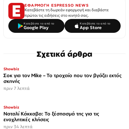
ΕΦΑΡΜΟΓΗ ESPRESSO NEWS
Κατεβάστε τη δωρεάν εφαρμογή και διαβάστε
πρώτοι τις ειδήσεις στο κινητό σας.
Κατεβάστε το από το
Κατεβάστε το από το
Google Play
App Store
Σχετικά άρθρα
Showbiz
Σοκ για τον Mike – Το τροχαίο που τον βγάζει εκτός
σκηνής
πριν 7 λεπτά
Showbiz
Ναταλί Κάκκαβα: Το ξέσπασμά της για τις
ενοχλητικές κλήσεις
πριν 34 λεπτά