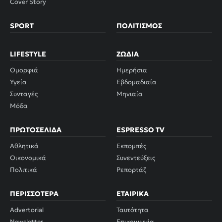
Cover Story
SPORT
ΠΟΛΙΤΙΣΜΌΣ
LIFESTYLE
ΖΏΔΙΑ
Ομορφιά
Ημερήσια
Υγεία
Εβδομαδιαία
Συνταγές
Μηνιαία
Μόδα
ΠΡΩΤΟΣΈΛΙΔΑ
ESPRESSO TV
Αθλητικά
Εκπομπές
Οικονομικά
Συνεντεύξεις
Πολιτικά
Ρεπορτάζ
ΠΕΡΙΣΣΌΤΕΡΑ
ΕΤΑΙΡΙΚΆ
Advertorial
Ταυτότητα
Newsletter
Επικοινωνία