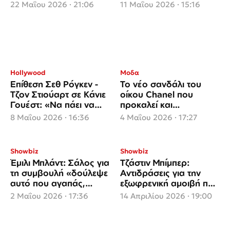
επιλογή της ως «Ωραία
«Euphoria»!
22 Μαΐου 2026 · 21:06
11 Μαΐου 2026 · 15:16
Ελένη»
Hollywood
Μοδα
Επίθεση Σεθ Ρόγκεν -
Το νέο σανδάλι του
Τζον Στιούαρτ σε Κάνιε
οίκου Chanel που
Γουέστ: «Να πάει να
προκαλεί και
@@@ αυτός ο τύπος»
αντιδράσεις και
8 Μαΐου 2026 · 16:36
4 Μαΐου 2026 · 17:27
ερωτηματικά!
Showbiz
Showbiz
Έμιλι Μπλάντ: Σάλος για
Τζάστιν Μπίμπερ:
τη συμβουλή «δούλεψε
Αντιδράσεις για την
αυτό που αγαπάς,
εξωφρενική αμοιβή που
ακόμη κι αν δεν
έλαβε για το Coachella!
2 Μαΐου 2026 · 17:36
14 Απριλίου 2026 · 19:00
πληρώνει»