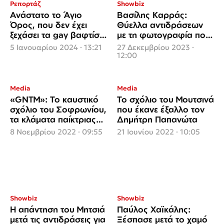
Ρεπορτάζ
Showbiz
Ανάστατο το Άγιο
Βασίλης Καρράς:
Όρος, που δεν έχει
Θύελλα αντιδράσεων
ξεχάσει τα gay βαφτίσια
με τη φωτογραφία που
του Ελπιδοφόρου, από
διέρρευσε από τις
5 Ιανουαρίου 2024 · 13:21
27 Δεκεμβρίου 2023 ·
την επικείμενη επίσκεψή
τελευταίες του στιγμές
12:00
του
Media
Media
«GNTM»: Το καυστικό
Το σχόλιο του Μουτσινά
σχόλιο του Σοφρωνίου,
που έκανε έξαλλο τον
τα κλάματα παίκτριας
Δημήτρη Παπανώτα
και οι αντιδράσεις
8 Νοεμβρίου 2022 · 09:55
21 Ιουνίου 2022 · 10:05
Showbiz
Showbiz
Η απάντηση του Μητσιά
Παύλος Χαϊκάλης:
μετά τις αντιδράσεις για
Ξέσπασε μετά το χαμό