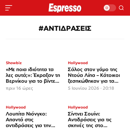
#ΑΝΤΙΔΡΑΣΕΙΣ
Showbiz
Hollywood
«Με ποια ιδιότητα τα
Σάλος στον γάμο της
λες αυτά;»: Έκραξαν τη
Ντούα Λίπα – Κάτοικοι
Βερνίκου για το βίντεο
ξεσηκώθηκαν για τα
όπου κρατάει έναν
μέτρα ασφαλείας
πριν 16 ώρες
5 Ιουνίου 2026 · 20:18
λαγοκέφαλο
Hollywood
Hollywood
Λουπίτα Νιόνγκο:
Σίντνει Σουίνι:
Απαντά στις
Αντιδράσεις για τις
αντιδράσεις για την
σκηνές της στο