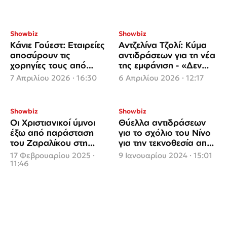
Showbiz
Showbiz
Κάνιε Γούεστ: Εταιρείες
Αντζελίνα Τζολί: Κύμα
αποσύρουν τις
αντιδράσεων για τη νέα
χορηγίες τους από
της εμφάνιση - «Δεν
φεστιβάλ λόγω της
είναι αυτή»
7 Απριλίου 2026 · 16:30
6 Απριλίου 2026 · 12:17
συμμετοχής του!
Showbiz
Showbiz
Οι Χριστιανικοί ύμνοι
Θύελλα αντιδράσεων
έξω από παράσταση
για το σχόλιο του Νίνο
του Ζαραλίκου στη
για την τεκνοθεσία από
Βέροια
ομόφυλα ζευγάρια
17 Φεβρουαρίου 2025 ·
9 Ιανουαρίου 2024 · 15:01
11:46