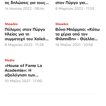
τις δηλώσεις για τους
στον Πύργο για
ομοφυλόφιλους
συμμετοχή του σε
14 Ιουνίου 2022 · 08:44
8 Μαρτίου 2022 · 11:55
παράσταση – «Είναι
πολύ ύποπτο…»
Showbiz
Showbiz
Πόλεμος στον Πύργο
Βάνα Μπάρμπα: «Κάτω
Ηλείας για τη
τα χέρια από τον
συμμετοχή του Χαϊκάλη
Φιλιππίδη» - Θύελλα
σε παράσταση
αντιδράσεων
8 Μαρτίου 2022 · 11:28
16 Μαΐου 2021 · 10:56
προκάλεσε με το ποστ
της
Media
«House of Fame La
Academia»: Η
αξιολόγηση των
εμφανίσεων στο live και
10 Μαΐου 2021 · 17:00
οι αντιδράσεις