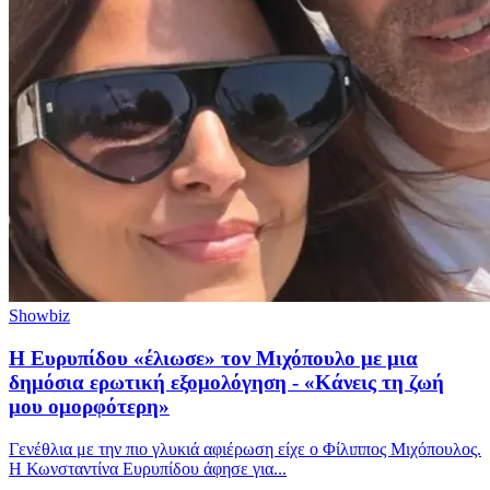
Showbiz
Η Ευρυπίδου «έλιωσε» τον Μιχόπουλο με μια
δημόσια ερωτική εξομολόγηση - «Κάνεις τη ζωή
μου ομορφότερη»
Γενέθλια με την πιο γλυκιά αφιέρωση είχε ο Φίλιππος Μιχόπουλος.
Η Κωνσταντίνα Ευρυπίδου άφησε για...