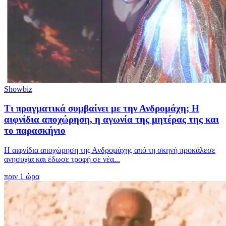
Showbiz
Τι πραγματικά συμβαίνει με την Ανδρομάχη; Η
αιφνίδια αποχώρηση, η αγωνία της μητέρας της και
το παρασκήνιο
Η αιφνίδια αποχώρηση της Ανδρομάχης από τη σκηνή προκάλεσε
ανησυχία και έδωσε τροφή σε νέα...
πριν 1 ώρα