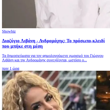
Showbiz
Διαζύγιο Λιβάνη - Ανδρομάχης: Το πρόσωπο-κλειδί
που μπήκε στη μέση
Τα δημοσιεύματα για τον φημολογούμενο χωρισμό του Γιώργου
Λιβάνη και της Ανδρομάχης συνεχίζονται, ωστόσο ο...
πριν 1 ώρα