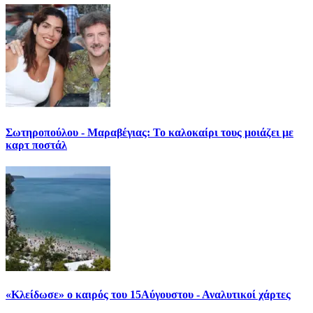
Σωτηροπούλου - Μαραβέγιας: Το καλοκαίρι τους μοιάζει με
καρτ ποστάλ
«Κλείδωσε» ο καιρός του 15Αύγουστου - Αναλυτικοί χάρτες