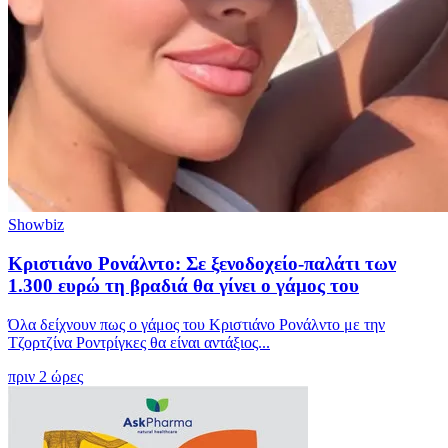
Showbiz
Κριστιάνο Ρονάλντο: Σε ξενοδοχείο-παλάτι των
1.300 ευρώ τη βραδιά θα γίνει ο γάμος του
Όλα δείχνουν πως ο γάμος του Κριστιάνο Ρονάλντο με την
Τζορτζίνα Ροντρίγκες θα είναι αντάξιος...
πριν 2 ώρες