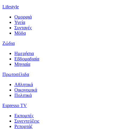
Lifestyle
Ομορφιά
Υγεία
Συνταγές
Μόδα
Ζώδια
Ημερήσια
Εβδομαδιαία
Μηνιαία
Πρωτοσέλιδα
Αθλητικά
Οικονομικά
Πολιτικά
Espresso TV
Εκπομπές
Συνεντεύξεις
Ρεπορτάζ