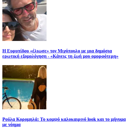
Η Ευρυπίδου «έλιωσε» τον Μιχόπουλο με μια δημόσια
ερωτική εξομολόγηση - «Κάνεις τη ζωή μου ομορφότερη»
Ρούλα Κορομηλά: Το κομψό καλοκαιρινό look και το μήνυμα
με νόημα