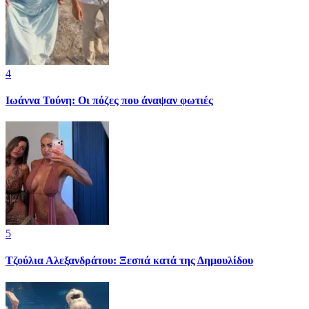
4
Ιωάννα Τούνη: Οι πόζες που άναψαν φωτιές
5
Τζούλια Αλεξανδράτου: Ξεσπά κατά της Δημουλίδου