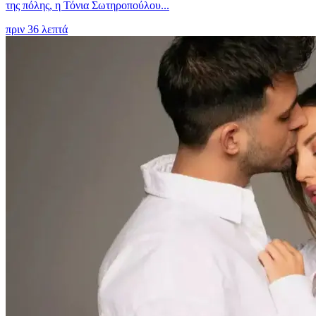
της πόλης, η Τόνια Σωτηροπούλου...
πριν 36 λεπτά