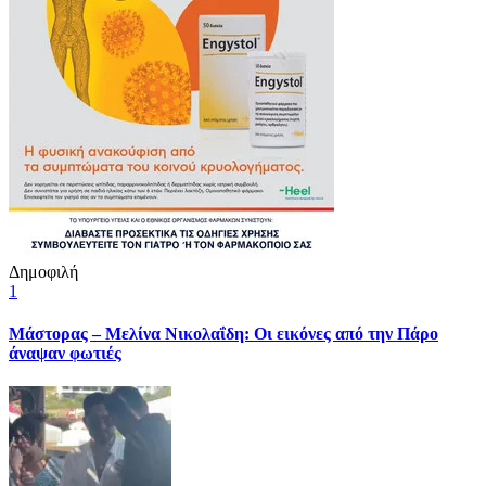
Δημοφιλή
1
Μάστορας – Μελίνα Νικολαΐδη: Οι εικόνες από την Πάρο
άναψαν φωτιές