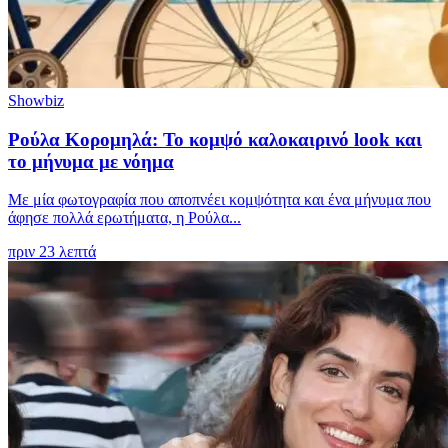
Showbiz
Ρούλα Κορομηλά: Το κομψό καλοκαιρινό look και
το μήνυμα με νόημα
Με μία φωτογραφία που αποπνέει κομψότητα και ένα μήνυμα που
άφησε πολλά ερωτήματα, η Ρούλα...
πριν 23 λεπτά