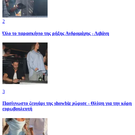
2
Όλο το παρασκήνιο της ρήξης Ανδρομάχης - Λιβάνη
3
Πασίγνωστο ζευγάρι της showbiz χώρισε - Θλίψη για την κόρη
ευρωβουλευτή