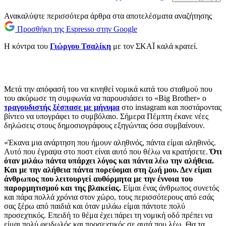
Ανακαλύψτε περισσότερα άρθρα στα αποτελέσματα αναζήτησης
Προσθήκη της Espresso στην Google
Η κόντρα του
Γιώργου Τσαλίκη
με τον ΣΚΑΪ καλά κρατεί.
Μετά την απόφασή του να κινηθεί νομικά κατά του σταθμού που
του ακύρωσε τη συμφωνία να παρουσιάσει το «Big Brother» ο
τραγουδιστής ξέσπασε με μήνυμα
στο instagram και ποστάροντας
βίντεο να υπογράφει το συμβόλαιο. Σήμερα Πέμπτη έκανε νέες
δηλώσεις στους δημοσιογράφους εξηγώντας όσα συμβαίνουν.
«Έκανα μια ανάρτηση που ήμουν αληθινός, πάντα είμαι αληθινός.
Αυτό που έγραψα στο ποστ είναι αυτό που θέλω να κρατήσετε.
Ότι
όταν μιλάω πάντα υπάρχει λόγος και πάντα λέω την αλήθεια.
Και με την αλήθεια πάντα πορεύομαι στη ζωή μου. Δεν είμαι
άνθρωπος που λειτουργεί αυθόρμητα με την έννοια του
παρορμητισμού και της βλακείας.
Είμαι ένας άνθρωπος συνετός
και πάρα πολλά χρόνια στον χώρο, τους περισσότερους από εσάς
σας ξέρω από παιδιά και όταν μιλάω είμαι πάντοτε πολύ
προσεχτικός. Επειδή το θέμα έχει πάρει τη νομική οδό πρέπει να
είμαι πολύ φειδωλός και προσεχτικός σε αυτά που λέω. Θα τα