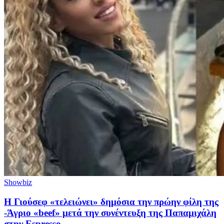
Showbiz
Η Γιούσεφ «τελειώνει» δημόσια την πρώην φίλη της
-Άγριο «beef» μετά την συνέντευξη της Παπαμιχάλη
στην Espresso