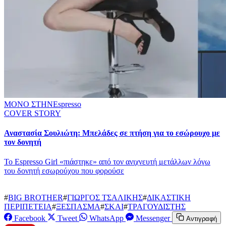
ΜΟΝΟ ΣΤΗΝ
Espresso
COVER STORY
Αναστασία Σουλιώτη: Μπελάδες σε πτήση για το εσώρουχο με
τον δονητή
To Espresso Girl «πιάστηκε» από τον ανιχνευτή μετάλλων λόγω
του δονητή εσωρούχου που φορούσε
#
BIG BROTHER
#
ΓΙΩΡΓΟΣ ΤΣΑΛΙΚΗΣ
#
ΔΙΚΑΣΤΙΚΗ
ΠΕΡΙΠΕΤΕΙΑ
#
ΞΕΣΠΑΣΜΑ
#
ΣΚΑΙ
#
ΤΡΑΓΟΥΔΙΣΤΗΣ
Facebook
Tweet
WhatsApp
Messenger
Αντιγραφή