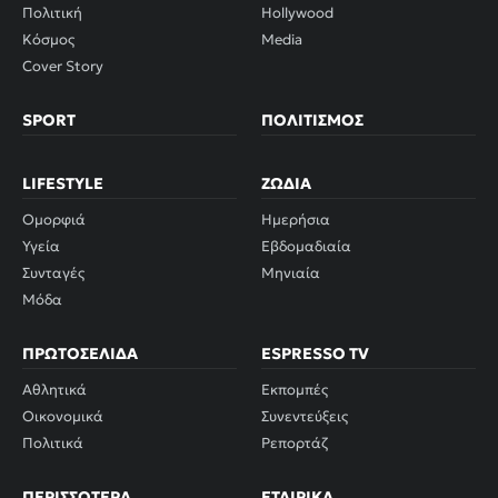
Πολιτική
Hollywood
Κόσμος
Media
Cover Story
SPORT
ΠΟΛΙΤΙΣΜΌΣ
LIFESTYLE
ΖΏΔΙΑ
Ομορφιά
Ημερήσια
Υγεία
Εβδομαδιαία
Συνταγές
Μηνιαία
Μόδα
ΠΡΩΤΟΣΈΛΙΔΑ
ESPRESSO TV
Αθλητικά
Εκπομπές
Οικονομικά
Συνεντεύξεις
Πολιτικά
Ρεπορτάζ
ΠΕΡΙΣΣΌΤΕΡΑ
ΕΤΑΙΡΙΚΆ