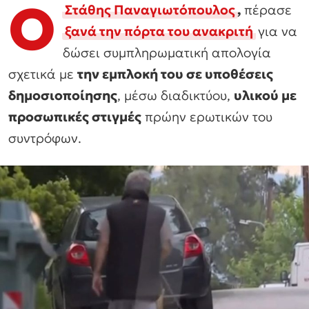
Ο
Στάθης Παναγιωτόπουλος
,
πέρασε
ξανά την πόρτα του ανακριτή
για να
δώσει συμπληρωματική απολογία
σχετικά με
την εμπλοκή του σε υποθέσεις
δημοσιοποίησης
, μέσω διαδικτύου,
υλικού με
προσωπικές στιγμές
πρώην ερωτικών του
συντρόφων.