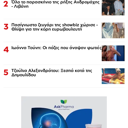
2
Όλο το παρασκήνιο της ρήξης Ανδρομάχης
- Λιβάνη
3
Πασίγνωστο ζευγάρι της showbiz χώρισε -
Θλίψη για την κόρη ευρωβουλευτή
4
Ιωάννα Τούνη: Οι πόζες που άναψαν φωτιές
5
Τζούλια Αλεξανδράτου: Ξεσπά κατά της
Δημουλίδου