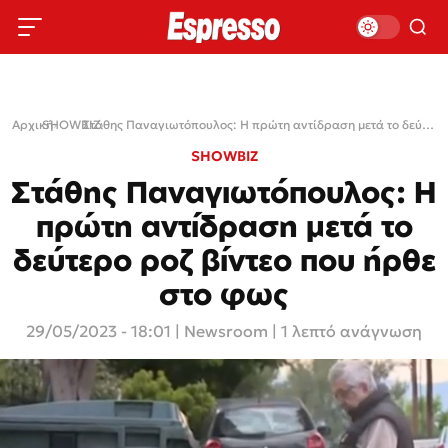
Αρχική
SHOWBIZ
›
›
Στάθης Παναγιωτόπουλος: Η πρώτη αντίδραση μετά το δεύτερο ροζ βίντεο που ήρθε στο φως
SHOWBIZ
Στάθης Παναγιωτόπουλος: Η
πρώτη αντίδραση μετά το
δεύτερο ροζ βίντεο που ήρθε
στο φως
29/05/2023 - 18:01
|
Newsroom
| 1 λεπτό ανάγνωση