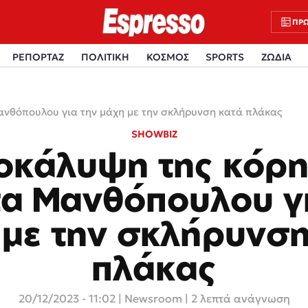
ΠΡΩ
ΡΕΠΟΡΤΑΖ
ΠΟΛΙΤΙΚΗ
ΚΟΣΜΟΣ
SPORTS
ΖΩΔΙΑ
ανθόπουλου για την μάχη με την σκλήρυνση κατά πλάκας
SHOWBIZ
οκάλυψη της κόρη
τα Μανθόπουλου γι
 με την σκλήρυνση
πλάκας
20/12/2023 - 11:02
|
Newsroom
| 2 λεπτά ανάγνωση