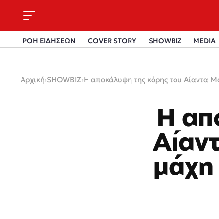
ΡΟΗ ΕΙΔΗΣΕΩΝ
COVER STORY
SHOWBIZ
MEDIA
Αρχική
›
SHOWBIZ
›
Η αποκάλυψη της κόρης του Αίαντα Μ
Η απ
Αίαν
μάχη