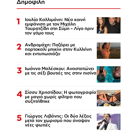
Δημοφιλή
1
Ιουλία Καλλιμάνη: Νέα κοινή
εμφάνιση με τον Μιχάλη
Τουρατζίδη στη Σύμη – Λίγο πριν
τον γάμο τους
2
Ανδρομάχη: Ποζάρει με
πορτοκαλί μπικίνι στην Κυλλήνη
και εντυπωσιάζει
3
Ιωάννα Μαλέσκου: Αναστατώνει
με τις σέξι βουτιές της στην πισίνα
4
Σίσσυ Χρηστίδου: Η φωτογραφία
με μαγιό χωρίς φίλτρα που
συζητήθηκε
5
Γιώργος Λιβάνης: Οι δύο λέξεις
μετά τον χωρισμό που άναψαν
νέες φωτιές