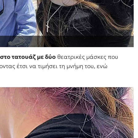
στο τατουάζ με δύο
θεατρικές μάσκες που
ντας έτσι να τιμήσει τη μνήμη του, ενώ