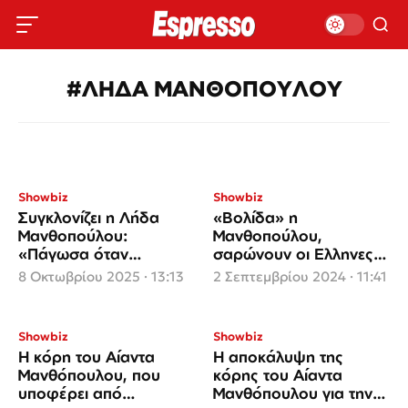
#ΛΗΔΑ ΜΑΝΘΟΠΟΥΛΟΥ
Showbiz
Showbiz
Συγκλονίζει η Λήδα
«Βολίδα» η
Μανθοπούλου:
Μανθοπούλου,
«Πάγωσα όταν
σαρώνουν οι Ελληνες
διαγνώστηκα με
στους
8 Οκτωβρίου 2025 · 13:13
2 Σεπτεμβρίου 2024 · 11:41
σκλήρυνση κατά
Παραολυμπιακούς
πλάκας»
Αγώνες
Showbiz
Showbiz
Η κόρη του Αίαντα
Η αποκάλυψη της
Μανθόπουλου, που
κόρης του Αίαντα
υποφέρει από
Μανθόπουλου για την