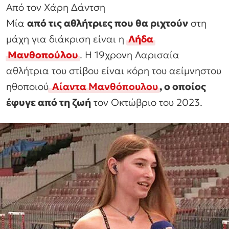
Από τον Χάρη Δάντση
Μία
από τις αθλήτριες που θα ριχτούν
στη
μάχη για διάκριση είναι η
Λήδα
Μανθοπούλου
. Η 19χρονη Λαρισαία
αθλήτρια του στίβου είναι κόρη του αείμνηστου
ηθοποιού
Αίαντα Μανθόπουλου
, ο οποίος
έφυγε από τη ζωή
τον Οκτώβριο του 2023.