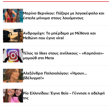
Μαρίνα Βερνίκου: Πόζαρε με λαγοκέφαλο και
έστειλε μήνυμα στους λουόμενους
Ανδρομάχη: Το μπέρδεμα με Μέθανα και
Μεθώνη που έγινε viral
Τέλος τα likes στους ανήλικους – «Καμπάνα»-
μαμούθ στη Meta
Αλεξάνδρα Παλαιολόγου: «Ήμουν…
βδέλυγμα!»
Ρία Ελληνίδου: Έγινε θεία – Γέννησε η αδελφή
της