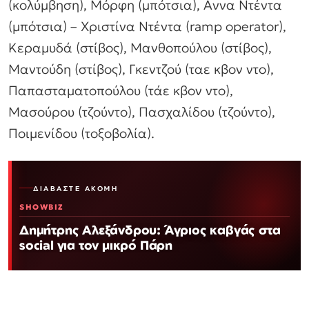
(κολύμβηση), Μόρφη (μπότσια), Αννα Ντέντα
(μπότσια) – Χριστίνα Ντέντα (ramp operator),
Κεραμυδά (στίβος), Μανθοπούλου (στίβος),
Μαντούδη (στίβος), Γκεντζού (ταε κβον ντο),
Παπασταματοπούλου (τάε κβον ντο),
Μασούρου (τζούντο), Πασχαλίδου (τζούντο),
Ποιμενίδου (τοξοβολία).
ΔΙΑΒΆΣΤΕ ΑΚΌΜΗ
SHOWBIZ
Δημήτρης Αλεξάνδρου: Άγριος καβγάς στα
social για τον μικρό Πάρη