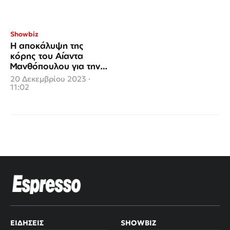
Showbiz
Η αποκάλυψη της
κόρης του Αίαντα
Μανθόπουλου για την
μάχη με την σκλήρυνση
20 Δεκεμβρίου 2023 ·
κατά πλάκας
11:02
ΕΙΔΉΣΕΙΣ
SHOWBIZ