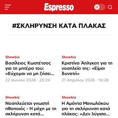
#ΣΚΛΗΡΥΝΣΗ ΚΑΤΑ ΠΛΑΚΑΣ
Showbiz
Showbiz
Βασίλειος Κωστέτσος
Κριστίνα Άπλγκειτ για τη
για τη μητέρα του:
νοσηλεία της: «Είμαι
«Εύχομαι να μη ζήσει
δυνατή»
κανείς αυτό που
22 Ιουνίου 2026 · 20:20
21 Απριλίου 2026 · 16:28
βίωσα»
Showbiz
Showbiz
Νοσηλεύεται γνωστή
Η Αμάντα Μανωλάκου
ηθοποιός - Η μάχη με τη
για τη σκλήρυνση κατά
σκλήρυνση κατά
πλάκας: «Δεν λύγισα