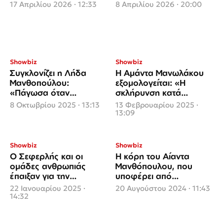
πλάκας
για το παιδί μου»
17 Απριλίου 2026 · 12:33
8 Απριλίου 2026 · 20:00
Showbiz
Showbiz
Συγκλονίζει η Λήδα
Η Αμάντα Μανωλάκου
Μανθοπούλου:
εξομολογείται: «Η
«Πάγωσα όταν
σκλήρυνση κατά
διαγνώστηκα με
πλάκας είναι πια φίλη
8 Οκτωβρίου 2025 · 13:13
13 Φεβρουαρίου 2025 ·
σκλήρυνση κατά
μου αν και με
13:09
πλάκας»
προβλημάτισε και με
φόβισε»
Showbiz
Showbiz
Ο Σεφερλής και οι
Η κόρη του Αίαντα
ομάδες ανθρωπιάς
Μανθόπουλου, που
έπαιξαν για την
υποφέρει από
υποστήριξη της
σκλήρυνση κατά
22 Ιανουαρίου 2025 ·
20 Αυγούστου 2024 · 11:43
Ελληνικής Εταιρίας για
πλάκας, θα αγωνιστεί
14:32
τη Σκλήρυνση κατά
στους
Πλάκας
Παραολυμπιακούς