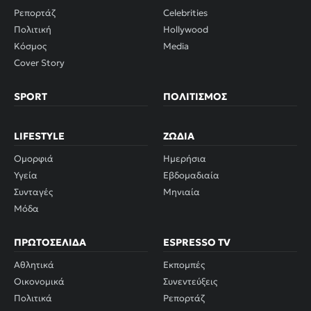
Ρεπορτάζ
Celebrities
Πολιτική
Hollywood
Κόσμος
Media
Cover Story
SPORT
ΠΟΛΙΤΙΣΜΌΣ
LIFESTYLE
ΖΏΔΙΑ
Ομορφιά
Ημερήσια
Υγεία
Εβδομαδιαία
Συνταγές
Μηνιαία
Μόδα
ΠΡΩΤΟΣΈΛΙΔΑ
ESPRESSO TV
Αθλητικά
Εκπομπές
Οικονομικά
Συνεντεύξεις
Πολιτικά
Ρεπορτάζ