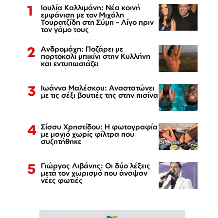
1
Ιουλία Καλλιμάνη: Νέα κοινή
εμφάνιση με τον Μιχάλη
Τουρατζίδη στη Σύμη – Λίγο πριν
τον γάμο τους
2
Ανδρομάχη: Ποζάρει με
πορτοκαλί μπικίνι στην Κυλλήνη
και εντυπωσιάζει
3
Ιωάννα Μαλέσκου: Αναστατώνει
με τις σέξι βουτιές της στην πισίνα
4
Σίσσυ Χρηστίδου: Η φωτογραφία
με μαγιό χωρίς φίλτρα που
συζητήθηκε
5
Γιώργος Λιβάνης: Οι δύο λέξεις
μετά τον χωρισμό που άναψαν
νέες φωτιές