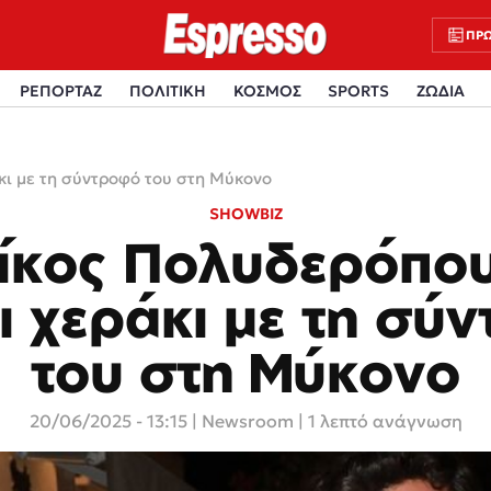
ΠΡΩ
ΡΕΠΟΡΤΑΖ
ΠΟΛΙΤΙΚΗ
ΚΟΣΜΟΣ
SPORTS
ΖΩΔΙΑ
κι με τη σύντροφό του στη Μύκονο
SHOWBIZ
ίκος Πολυδερόπο
ι χεράκι με τη σύ
του στη Μύκονο
20/06/2025 - 13:15
|
Newsroom
| 1 λεπτό ανάγνωση