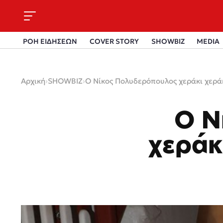
ΡΟΗ ΕΙΔΗΣΕΩΝ
COVER STORY
SHOWBIZ
MEDIA
Αρχική
›
SHOWBIZ
›
Ο Νίκος Πολυδερόπουλος χεράκι χερά
Ο Ν
χεράκ