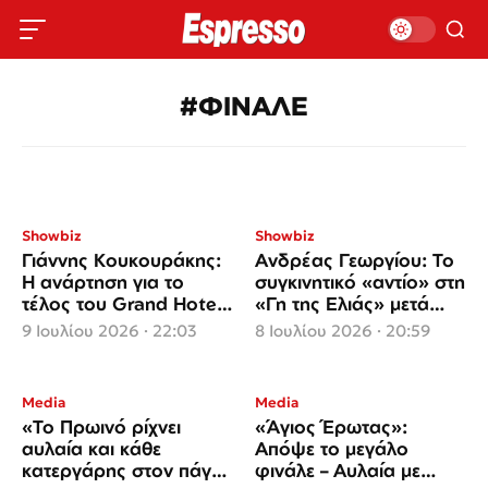
#ΦΙΝΑΛΕ
Showbiz
Showbiz
Γιάννης Κουκουράκης:
Ανδρέας Γεωργίου: Το
Η ανάρτηση για το
συγκινητικό «αντίο» στη
τέλος του Grand Hotel
«Γη της Ελιάς» μετά
και το μεγάλο
από πέντε χρόνια
9 Ιουλίου 2026 · 22:03
8 Ιουλίου 2026 · 20:59
«ευχαριστώ»
Media
Media
«Το Πρωινό ρίχνει
«Άγιος Έρωτας»:
αυλαία και κάθε
Απόψε το μεγάλο
κατεργάρης στον πάγκο
φινάλε – Αυλαία με