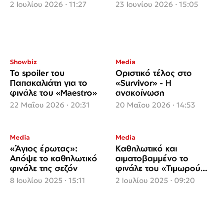
του» - Η ατάκα Λιάγκα
ανατροπές
2 Ιουλίου 2026 · 11:27
23 Ιουνίου 2026 · 15:05
που άναψε φωτιές
Showbiz
Media
Το spoiler του
Οριστικό τέλος στο
Παπακαλιάτη για το
«Survivor» - Η
φινάλε του «Maestro»
ανακοίνωση
22 Μαΐου 2026 · 20:31
20 Μαΐου 2026 · 14:53
Media
Media
«Άγιος έρωτας»:
Καθηλωτικό και
Απόψε το καθηλωτικό
αιματοβαμμένο το
φινάλε της σεζόν
φινάλε του «Τιμωρού» -
Τα σχόλια στο twitter
8 Ιουλίου 2025 · 15:11
2 Ιουλίου 2025 · 09:20