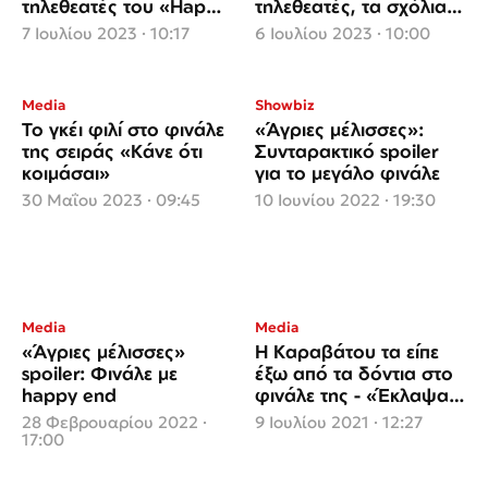
τηλεθεατές του «Happy
τηλεθεατές, τα σχόλια
Day» με ένα πάρτι
στο twitter και η
7 Ιουλίου 2023 · 10:17
6 Ιουλίου 2023 · 10:00
τηλεθέαση
Media
Showbiz
Το γκέι φιλί στο φινάλε
«Άγριες μέλισσες»:
της σειράς «Κάνε ότι
Συνταρακτικό spoiler
κοιμάσαι»
για το μεγάλο φινάλε
30 Μαΐου 2023 · 09:45
10 Ιουνίου 2022 · 19:30
Media
Media
«Άγριες μέλισσες»
Η Καραβάτου τα είπε
spoiler: Φινάλε με
έξω από τα δόντια στο
happy end
φινάλε της - «Έκλαψα,
πέρασα τόσο άσχημα
28 Φεβρουαρίου 2022 ·
9 Ιουλίου 2021 · 12:27
που δεν μπορώ να σας
17:00
πω καν»