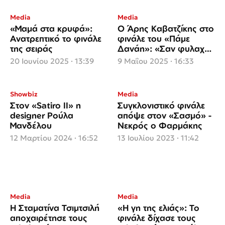
Media
Media
«Μαμά στα κρυφά»:
Ο Άρης Καβατζίκης στο
Ανατρεπτικό το φινάλε
φινάλε του «Πάμε
της σειράς
Δανάη»: «Σαν φυλαχτό
κρατώ τη συνεργασία
20 Ιουνίου 2025 · 13:39
9 Μαΐου 2025 · 16:33
μας»
Showbiz
Media
Στον «Satiro II» η
Συγκλονιστικό φινάλε
designer Ρούλα
απόψε στον «Σασμό» -
Μανδέλου
Νεκρός ο Φαρμάκης
12 Μαρτίου 2024 · 16:52
13 Ιουλίου 2023 · 11:42
Media
Media
Η Σταματίνα Τσιμτσιλή
«Η γη της ελιάς»: Το
αποχαιρέτησε τους
φινάλε δίχασε τους