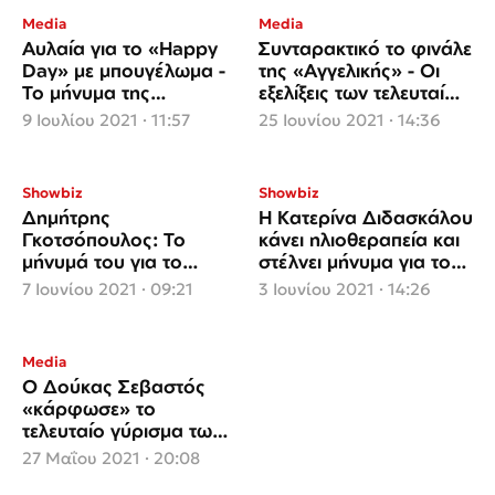
Media
Media
Αυλαία για το «Happy
Συνταρακτικό το φινάλε
Day» με μπουγέλωμα -
της «Αγγελικής» - Οι
Το μήνυμα της
εξελίξεις των τελευταίων
Τσιμτσιλή (video)
επεισοδίων
9 Ιουλίου 2021 · 11:57
25 Ιουνίου 2021 · 14:36
Showbiz
Showbiz
Δημήτρης
Η Κατερίνα Διδασκάλου
Γκοτσόπουλος: Το
κάνει ηλιοθεραπεία και
μήνυμά του για το
στέλνει μήνυμα για το
φινάλε της σειράς
φινάλε των «Άγριων
7 Ιουνίου 2021 · 09:21
3 Ιουνίου 2021 · 14:26
«Άγριες Μέλισσες»
Μελισσών» (video)
Media
Ο Δούκας Σεβαστός
«κάρφωσε» το
τελευταίο γύρισμα των
«Άγριων μελισσών»
27 Μαΐου 2021 · 20:08