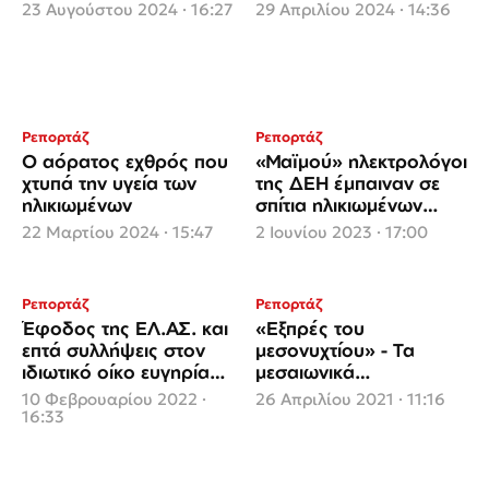
γάμος
τα γεράματα πλέον
23 Αυγούστου 2024 · 16:27
29 Απριλίου 2024 · 14:36
αρχίζουν στα 75
Ρεπορτάζ
Ρεπορτάζ
Ο αόρατος εχθρός που
«Μαϊμού» ηλεκτρολόγοι
χτυπά την υγεία των
της ΔΕΗ έμπαιναν σε
ηλικιωμένων
σπίτια ηλικιωμένων
δήθεν για βλάβες και τα
22 Μαρτίου 2024 · 15:47
2 Ιουνίου 2023 · 17:00
ρήμαζαν
Ρεπορτάζ
Ρεπορτάζ
Έφοδος της ΕΛ.ΑΣ. και
«Εξπρές του
επτά συλλήψεις στoν
μεσονυχτίου» - Τα
ιδιωτικό οίκο ευγηρίας
μεσαιωνικά
Αγία Σκέπη στα Χανιά
βασανιστήρια στο
10 Φεβρουαρίου 2022 ·
26 Απριλίου 2021 · 11:16
γηροκομείο-«φυλακή»
16:33
των Χανίων (video)