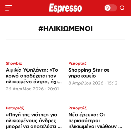
#ΗΛΙΚΙΩΜΕΝΟΙ
Showbiz
Ρεπορτάζ
Αιμιλία Υψηλάντη: «Το
Shopping Star σε
κοινό αποδέχεται τον
γηροκομείο
ηλικιωμένο άντρα, όχι
8 Απριλίου 2026 · 15:12
όμως την ηλικιωμένη
26 Απριλίου 2026 · 20:01
γυναίκα»
Ρεπορτάζ
Ρεπορτάζ
«Πηγή της νιότης» για
Νέα έρευνα: Οι
ηλικιωμένους άνδρες
περισσότεροι
μπορεί να αποτελέσει ο
ηλικιωμένοι νιώθουν ότι