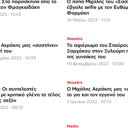
 Στα παρασκήνια από το
Ο παπά Μιχάλης του «Σα
α τον Φραγκιαδάκη
έβγαλε selfie με τον Ευθύ
Φαρμάκη
23 · 15:43
18 Μαΐου 2023 · 11:41
Showbiz
 Αεράκης μας «συστήνει»
Το αφιέρωμα του Σταύρο
ή του
Ξαρχάκου στον Ξυλούρη 
της γυναίκας του
ρίου 2023 · 10:39
10 Δεκεμβρίου 2022 · 10:00
Showbiz
 Οι συντελεστές
Ο Μιχάλης Αεράκης μας «
με κρητικό γλέντι το τέλος
το γιο και τον εγγονό του
ς σεζόν
7 Ιουνίου 2022 · 07:15
2022 · 08:15
Media