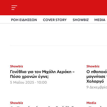
ΡΟΗ ΕΙΔΗΣΕΩΝ
COVER STORY
SHOWBIZ
MEDIA
Showbiz
Showbiz
Γενέθλια για τον Μιχάλη Αεράκη –
Ο ηθοποιό
Πόσο χρονών έγινε;
μαγνήτισε
Χολαργό
5 Μαΐου 2025 · 10:00
9 Δεκεμβρίο
Showbiz
Media