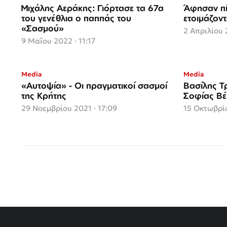
Μιχάλης Αεράκης: Γιόρτασε τα 67α
Άφησαν πί
του γενέθλια ο παππάς του
ετοιμάζοντ
«Σασμού»
2 Απριλίου 
9 Μαΐου 2022 · 11:17
Media
Media
«Αυτοψία» - Οι πραγματικοί σασμοί
Βασίλης Τ
της Κρήτης
Σοφίας Β
29 Νοεμβρίου 2021 · 17:09
15 Οκτωβρίο
Σελιδοποίηση
άρθρων