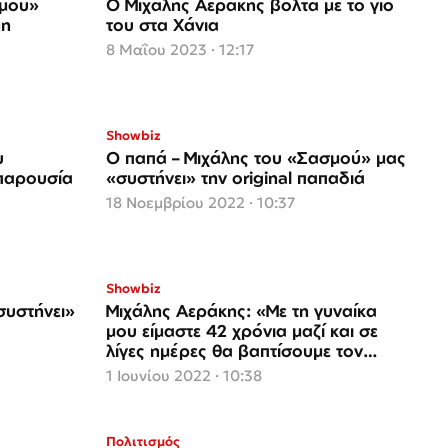
σμού»
Ο Μιχάλης Αεράκης βόλτα με το γιο
μη
του στα Χάνια
8 Μαΐου 2023 · 12:17
Showbiz
υ
Ο παπά – Μιχάλης του «Σασμού» μας
παρουσία
«συστήνει» την original παπαδιά
18 Νοεμβρίου 2022 · 10:37
Showbiz
συστήνει»
Μιχάλης Αεράκης: «Με τη γυναίκα
μου είμαστε 42 χρόνια μαζί και σε
λίγες ημέρες θα βαπτίσουμε τον
εγγονό μας»
1 Ιουνίου 2022 · 10:38
Πολιτισμός