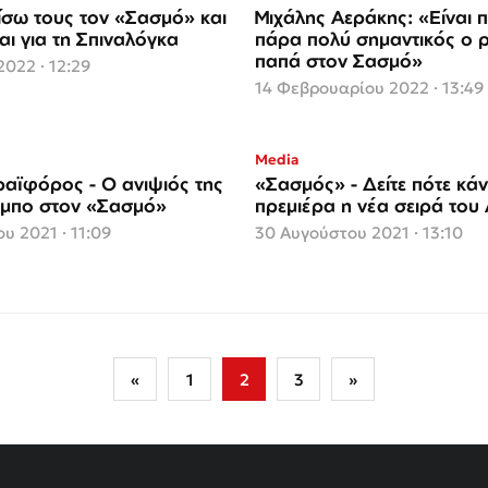
σω τους τον «Σασμό» και
Μιχάλης Αεράκης: «Είναι 
αι για τη Σπιναλόγκα
πάρα πολύ σημαντικός ο 
παπά στον Σασμό»
2022 · 12:29
14 Φεβρουαρίου 2022 · 13:49
Media
ραϊφόρος - Ο ανιψιός της
«Σασμός» - Δείτε πότε κάν
έμπο στον «Σασμό»
πρεμιέρα η νέα σειρά το
υ 2021 · 11:09
30 Αυγούστου 2021 · 13:10
«
1
2
3
»