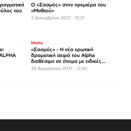
πραγματικά
Ο «Σασμός» στην πρεμιέρα του
ρόλος του
«Μαθιού»
2 Δεκεμβρίου 2021 · 13:21
Media
ει
«Σασμός» - Η νέα ερωτική
υ ALPHA
δραματική σειρά του Alpha
διαθέσιμη σε άτομα με ειδικές
ανάγκες
26 Αυγούστου 2021 · 12:54