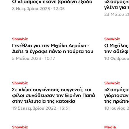
Ο «Σασμός» έκανε βραδινή έξοδο
«Σασμός»:
γλέντι γι
8 Νοεμβρίου 2023 · 12:05
23 Μαΐου 20
Showbiz
Showbiz
Γενέθλια για τον Μιχάλη Αεράκη -
Ο Μιχάλης
Δείτε τι έγραφε πάνω η τούρτα του
την αδελφ
5 Μαΐου 2023 · 10:17
10 Φεβρουα
Showbiz
Showbiz
Σε κλίμα συγκίνησης συγγενείς και
«Σασμός»:
φίλοι συνόδευσαν την Ειρήνη Παπά
γιόρτασαν 
στην τελευταία της κατοικία
της πρώτη
19 Σεπτεμβρίου 2022 · 13:31
10 Ιουνίου 
Showbiz
Media