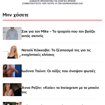
Μην χάσετε
Σοκ για τον Mike – Το τροχαίο που τον βγάζει
εκτός σκηνής
Ναταλί Κάκκαβα: Το ξέσπασμά της για τις
ενοχλητικές κλήσεις
Ιωάννα Τούνη: Οι πόζες που άναψαν φωτιές
Άννα Ρεζάν: «Καίει» το Instagram με το μπικίνι
της