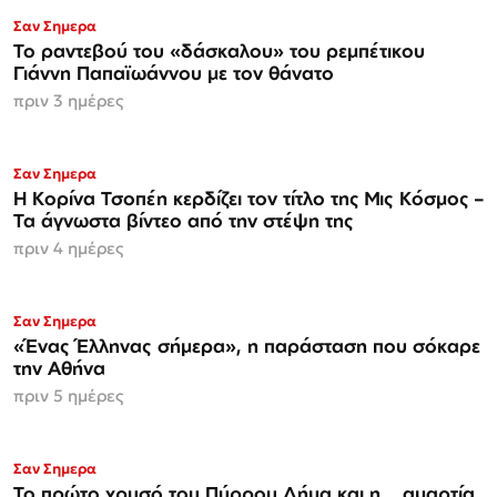
Σαν Σημερα
Το ραντεβού του «δάσκαλου» του ρεμπέτικου
Γιάννη Παπαϊωάννου με τον θάνατο
πριν 3 ημέρες
Σαν Σημερα
Η Κορίνα Τσοπέη κερδίζει τον τίτλο της Μις Κόσμος –
Τα άγνωστα βίντεο από την στέψη της
πριν 4 ημέρες
Σαν Σημερα
«Ένας Έλληνας σήμερα», η παράσταση που σόκαρε
την Αθήνα
πριν 5 ημέρες
Σαν Σημερα
Το πρώτο χρυσό του Πύρρου Δήμα και η… αμαρτία