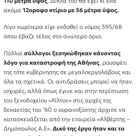
110 μέτρα ύψος
. Δίπλα του θα έχει κι ένα
ακόμα
12οροφο κτίριο με 56 μέτρα ύψος.
Λίγο νωρίτερα είχε εκδοθεί ο νόμος 395/68
όπου έβαζε τέλος στο ανώτερο όριο.
Πολλοί
σύλλογοι ξεσηκώθηκαν κάνοντας
λόγο για καταστροφή της Αθήνας
, ρουσφέτι
της τότε κυβέρνησης σε μεγαλοεργολάβους και
όλα τα σχετικά. Οι αντιδράσεις μπορεί να ήταν
ισχυρές, αλλά όπως έγινε και στην περίπτωση
του ξενοδοχείου «Χίλτον» στις αρχές της
δεκαετίας του ’60 ο ουρανοξύστης άρχισε να
κατασκευάζεται από την εταιρεία «Αλβέρτης –
Δημόπουλος Α.Ε».
Δικό της έργο ήταν και το