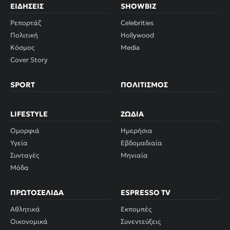
ΕΙΔΉΣΕΙΣ
SHOWBIZ
Ρεπορτάζ
Celebrities
Πολιτική
Hollywood
Κόσμος
Media
Cover Story
SPORT
ΠΟΛΙΤΙΣΜΌΣ
LIFESTYLE
ΖΏΔΙΑ
Ομορφιά
Ημερήσια
Υγεία
Εβδομαδιαία
Συνταγές
Μηνιαία
Μόδα
ΠΡΩΤΟΣΈΛΙΔΑ
ESPRESSO TV
Αθλητικά
Εκπομπές
Οικονομικά
Συνεντεύξεις