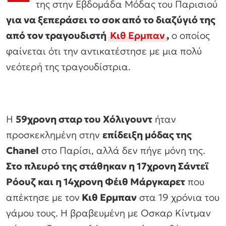
της στην Εβδομάδα Μόδας του Παρισιού
για να ξεπεράσει το σοκ από το διαζύγιό της
από τον τραγουδιστή
Κιθ Ερμπαν
,
ο οποίος
φαίνεται ότι την αντικατέστησε με μια πολύ
νεότερή της τραγουδίστρια.
Η
59χρονη σταρ του Χόλιγουντ
ήταν
προσκεκλημένη στην
επίδειξη μόδας της
Chanel
στο Παρίσι, αλλά δεν πήγε μόνη της.
Στο πλευρό της στάθηκαν η 17χρονη Σάντεϊ
Ρόουζ και η 14χρονη Φέιθ Μάργκαρετ
που
απέκτησε με τον
Κιθ Ερμπαν
στα 19 χρόνια του
γάμου τους. Η βραβευμένη με Οσκαρ Κίντμαν