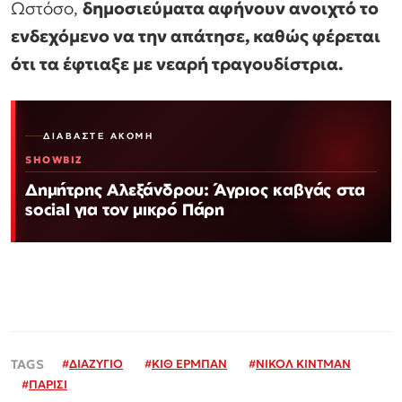
Ωστόσο,
δημοσιεύματα αφήνουν ανοιχτό το
ενδεχόμενο να την απάτησε, καθώς φέρεται
ότι τα έφτιαξε με νεαρή τραγουδίστρια.
ΔΙΑΒΆΣΤΕ ΑΚΌΜΗ
SHOWBIZ
Δημήτρης Αλεξάνδρου: Άγριος καβγάς στα
social για τον μικρό Πάρη
#
ΔΙΑΖΥΓΙΟ
#
ΚΙΘ ΕΡΜΠΑΝ
#
ΝΙΚΟΛ ΚΙΝΤΜΑΝ
#
ΠΑΡΙΣΙ