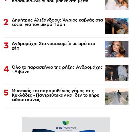
πρόσωπο-κλειδί που μπήκε στη μέση
2
Δημήτρης Αλεξάνδρου: Άγριος καβγάς στα
social για τον μικρό Πάρη
3
Ανδρομάχη: Στο νοσοκομείο με ορό στο
χέρι
4
Όλο το παρασκήνιο της ρήξης Ανδρομάχης
- Λιβάνη
5
Μυστικός και παραμυθένιος γάμος στις
Κυκλάδες - Παντρεύτηκαν και δεν το πήρε
είδηση κανείς