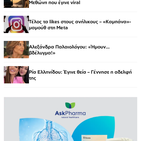
Μεθώνη που έγινε viral
Τέλος τα likes στους ανήλικους – «Καμπάνα»-
μαμούθ στη Meta
Αλεξάνδρα Παλαιολόγου: «Ήμουν…
βδέλυγμα!»
Ρία Ελληνίδου: Έγινε θεία – Γέννησε η αδελφή
της