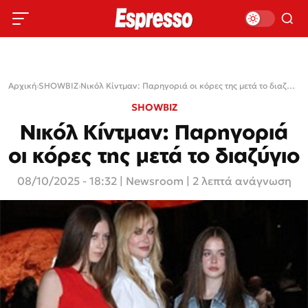
Αρχική
›
SHOWBIZ
›
Νικόλ Κίντμαν: Παρηγοριά οι κόρες της μετά το διαζύγιο
SHOWBIZ
Νικόλ Κίντμαν: Παρηγοριά
οι κόρες της μετά το διαζύγιο
08/10/2025 - 18:32
|
Newsroom
| 2 λεπτά ανάγνωση