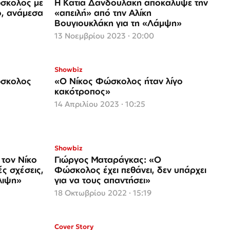
ώσκολος με
H Κάτια Δανδουλάκη αποκάλυψε την
ο, ανάμεσα
«απειλή» από την Αλίκη
Βουγιουκλάκη για τη «Λάμψη»
13 Νοεμβρίου 2023 · 20:00
Showbiz
ώσκολος
«Ο Νίκος Φώσκολος ήταν λίγο
κακότροπος»
14 Απριλίου 2023 · 10:25
Showbiz
 τον Νίκο
Γιώργος Ματαράγκας: «Ο
ς σχέσεις,
Φώσκολος έχει πεθάνει, δεν υπάρχει
λιψη»
για να τους απαντήσει»
18 Οκτωβρίου 2022 · 15:19
Cover Story