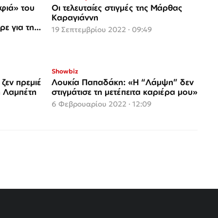
φιά» του
Οι τελευταίες στιγμές της Μάρθας
Καραγιάννη
ε για τη
19 Σεπτεμβρίου 2022 · 09:49
Showbiz
ζεν πρεμιέ
Λουκία Παπαδάκη: «H “Λάμψη” δεν
η Λαμπέτη
στιγμάτισε τη μετέπειτα καριέρα μου»
6 Φεβρουαρίου 2022 · 12:09