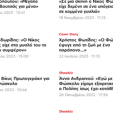
ιοπούλου: «Μεγάλο
«Σε μια σκηνή ο Νίκος Φ
 Βουτσάς για μένα»
είχε δεμένη σε ένα υπόγει
σε κομμένα γυαλιά»
υ 2023 · 13:41
18 Νοεμβρίου 2023 · 11:15
Cover Story
δωρίδης: «Ο Νίκος
Χρήστος Φωτίδης: «Ο Φ
είχε στο μυαλό του το
έφυγε από τη ζωή με ένα
το συμφέρον»
παράπονο...»
ου 2023 · 15:00
22 Ιουλίου 2023 · 11:15
Showbiz
 Βίκυς Πρωτογεράκη για
Άννα Ανδριανού: «Εγώ με
 Φώσκολο
Φώσκολο είχαμε εξαιρετικέ
ο Πολίτης ίσως έχει κατάθ
υ 2022 · 10:46
26 Οκτωβρίου 2022 · 17:30
Showbiz