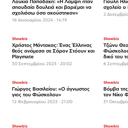
Λουκία Παπαδάκη: «Η Λάμψη ήταν
Γιούλη Ηλ
σπουδαία δουλειά και βαριέμαι να
σχολείο ο
σχολιάσω όσα ακούστηκαν»
2 Δεκεμβρίο
16 Ιανουαρίου 2024 · 14:19
Showbiz
Showbiz
Χρήστος Μάντακας: Ένας Έλληνας
Τζώνυ Θεο
θεός ανάμεσα σε Σάρον Στόουν και
Φώσκολος 
Playmate
δικό του 
30 Σεπτεμβρίου 2023 · 20:02
6 Σεπτεμβρί
Showbiz
Showbiz
Γιώργος Βασιλείου: «Ο άγνωστος
Βόμβα της
γιος του Φώσκολου»
τον Νίκο
12 Φεβρουαρίου 2023 · 21:00
31 Οκτωβρίο
Showbiz
Showbiz