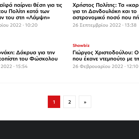
ϊφά παίρνει θέση για τις
Χρήστος Πολίτης: Τα «καρ
του Πολίτη κατά των
για τη Δανδουλάκη και το
συνεργατών του στη «Λάμψη»
αστρονομικό ποσό που πήρ
«Λάμψη»
ίου 2022 · 10:20
26 Σεπτεμβρίου 2022 · 13:38
Showbiz
νάκη: Δάκρυα για την
Γιώργος Χριστοδούλου: Ο 
εοπίστη του Φώσκολου
που έκανε ντεμπούτο με τ
2022 · 15:54
26 Φεβρουαρίου 2022 · 12:10
1
2
»