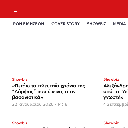
ΡΟΗ ΕΙΔΗΣΕΩΝ
COVER STORY
SHOWBIZ
MEDIA
Showbiz
Showbiz
«Πετάω τα τελευταία χρόνια της
Αλεξάνδρα
“Λάμψης” που έμεινα, ήταν
από τη "Λ
βασανιστικά»
γνωστή»
22 Ιανουαρίου 2026 · 14:18
4 Σεπτεμβρί
Showbiz
Showbiz