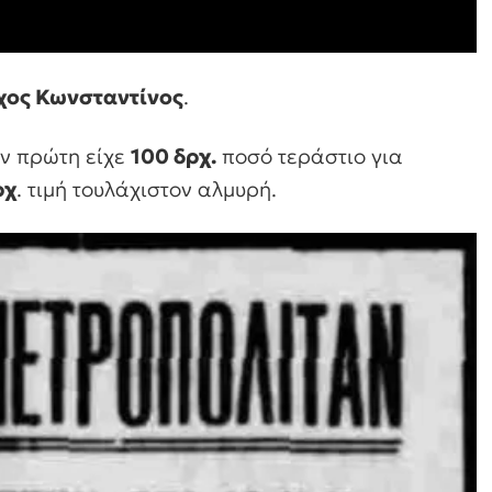
χος Κωνσταντίνος
.
ην πρώτη είχε
100 δρχ.
ποσό τεράστιο για
ρχ
. τιμή τουλάχιστον αλμυρή.