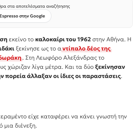
ρα στα αποτελέσματα αναζήτησης
Espresso στην Google
αση
εκείνο το
καλοκαίρι του 1962
στην Αθήνα. Η
ιδάκι
ξεκίνησε ως το α
ντίπαλο δέος της
οδωράκη
. Στη Λεωφόρο Αλεξάνδρας το
ους χώριζαν λίγα μέτρα. Και τα δύο
ξεκίνησαν
ν πορεία άλλαξαν οι ίδιες οι παραστάσεις
.
περαμέντο είχε καταφέρει να κάνει γνωστή την
 μια διένεξη.