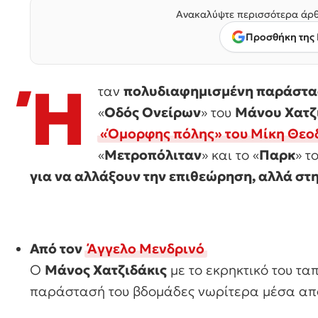
Ανακαλύψτε περισσότερα άρθ
Προσθήκη της 
Ή
ταν
πολυδιαφημισμένη παράστ
«
Οδός Ονείρων
» του
Μάνου Χατζ
«Όμορφης πόλης» του Μίκη Θε
«
Μετροπόλιταν
» και το «
Παρκ
» τ
για να αλλάξουν την επιθεώρηση, αλλά στη
Από τον
Άγγελο Μενδρινό
Ο
Μάνος Χατζιδάκις
με το εκρηκτικό του τα
παράστασή του βδομάδες νωρίτερα μέσα από