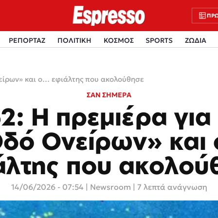
ΠΡΩ
ΡΕΠΟΡΤΑΖ
ΠΟΛΙΤΙΚΗ
ΚΟΣΜΟΣ
SPORTS
ΖΩΔΙΑ
νείρων» και ο… εφιάλτης που ακολούθησε
ΣΑΝ ΣΗΜΕΡΑ
2: Η πρεμιέρα για
δό Ονείρων» και
άλτης που ακολού
14/06/2026 - 07:54
|
Newsroom
| 7 λεπτά ανάγνωση