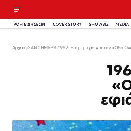
ΡΟΗ ΕΙΔΗΣΕΩΝ
COVER STORY
SHOWBIZ
MEDIA
Αρχική
›
ΣΑΝ ΣΗΜΕΡΑ
›
1962: Η πρεμιέρα για την «Οδό Ο
196
«Ο
εφι