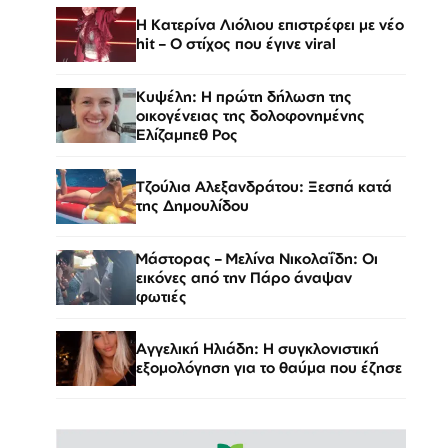
Η Κατερίνα Λιόλιου επιστρέφει με νέο
hit – Ο στίχος που έγινε viral
Κυψέλη: Η πρώτη δήλωση της
οικογένειας της δολοφονημένης
Ελίζαμπεθ Ρος
Τζούλια Αλεξανδράτου: Ξεσπά κατά
της Δημουλίδου
Μάστορας – Μελίνα Νικολαΐδη: Οι
εικόνες από την Πάρο άναψαν
φωτιές
Αγγελική Ηλιάδη: Η συγκλονιστική
εξομολόγηση για το θαύμα που έζησε