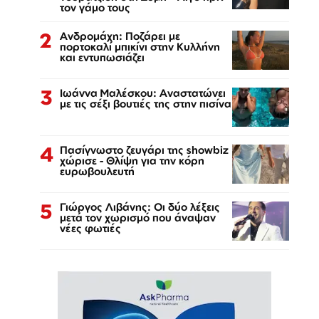
τον γάμο τους
2
Ανδρομάχη: Ποζάρει με
πορτοκαλί μπικίνι στην Κυλλήνη
και εντυπωσιάζει
3
Ιωάννα Μαλέσκου: Αναστατώνει
με τις σέξι βουτιές της στην πισίνα
4
Πασίγνωστο ζευγάρι της showbiz
χώρισε - Θλίψη για την κόρη
ευρωβουλευτή
5
Γιώργος Λιβάνης: Οι δύο λέξεις
μετά τον χωρισμό που άναψαν
νέες φωτιές