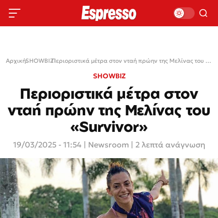
Αρχική
SHOWBIZ
›
›
Περιοριστικά μέτρα στον νταή πρώην της Μελίνας του «Survivor»
SHOWBIZ
Περιοριστικά μέτρα στον
νταή πρώην της Μελίνας του
«Survivor»
19/03/2025 - 11:54
|
Newsroom
| 2 λεπτά ανάγνωση