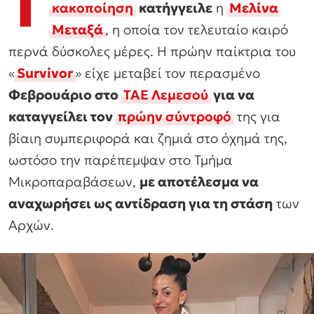
Τ
κακοποίηση
κατήγγειλε
η
Μελίνα
Μεταξά
, η οποία τον τελευταίο καιρό
περνά δύσκολες μέρες. Η πρώην παίκτρια του
«
Survivor
» είχε μεταβεί τον περασμένο
Φεβρουάριο στο
ΤΑΕ Λεμεσού
για να
καταγγείλει τον
πρώην σύντροφό
της για
βίαιη συμπεριφορά και ζημιά στο όχημά της,
ωστόσο την παρέπεμψαν στο Τμήμα
Μικροπαραβάσεων,
με αποτέλεσμα να
αναχωρήσει ως αντίδραση για τη στάση
των
Αρχών.