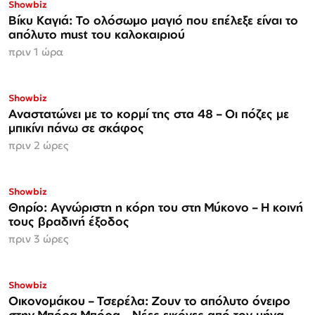
Showbiz
Βίκυ Καγιά: Το ολόσωμο μαγιό που επέλεξε είναι το
απόλυτο must του καλοκαιριού
πριν 1 ώρα
Showbiz
Αναστατώνει με το κορμί της στα 48 – Οι πόζες με
μπικίνι πάνω σε σκάφος
πριν 2 ώρες
Showbiz
Θηρίο: Αγνώριστη η κόρη του στη Μύκονο – Η κοινή
τους βραδινή έξοδος
πριν 3 ώρες
Showbiz
Οικονομάκου – Τσερέλα: Ζουν το απόλυτο όνειρο
στην Μπόρα Μπόρα – Νέες εικόνες από τον μήνα