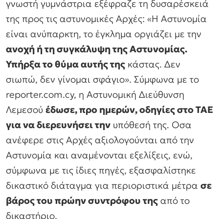
γνωστή γυμνάστρια εξέφραζε τη δυσαρέσκειά
της προς τις αστυνομικές Αρχές: «Η Αστυνομία
είναι ανύπαρκτη, το έγκλημα οργιάζει με την
ανοχή ή τη συγκάλυψη της Αστυνομίας.
Υπήρξα το θύμα αυτής της
κάστας. Δεν
σιωπώ, δεν γίνομαι σφάγιο». Σύμφωνα με το
reporter.com.cy, η Αστυνομική Διεύθυνση
Λεμεσού
έδωσε, προ ημερών, οδηγίες στο ΤΑΕ
για να διερευνήσει την
υπόθεσή της. Οσα
ανέφερε στις Αρχές αξιολογούνται από την
Αστυνομία και αναμένονται εξελίξεις, ενώ,
σύμφωνα με τις ίδιες πηγές, εξασφαλίστηκε
δικαστικό διάταγμα για περιοριστικά μέτρα
σε
βάρος του πρώην συντρόφου της
από το
δικαστήριο.