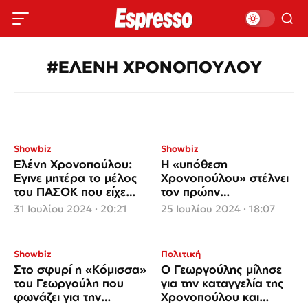
#ΕΛΕΝΗ ΧΡΟΝΟΠΟΥΛΟΥ
Showbiz
Showbiz
Ελένη Χρονοπούλου:
Η «υπόθεση
Εγινε μητέρα το μέλος
Χρονοπούλου» στέλνει
του ΠΑΣΟΚ που είχε
τον πρώην
καταγγείλει τον
ευρωβουλευτή Αλέξη
31 Ιουλίου 2024 · 20:21
25 Ιουλίου 2024 · 18:07
Γεωργούλη για βιασμό
Γεωργούλη στο σκαμνί
για δύο αδικήματα!
Showbiz
Πολιτική
Στο σφυρί η «Κόμισσα»
Ο Γεωργούλης μίλησε
του Γεωργούλη που
για την καταγγελία της
φωνάζει για την
Χρονοπούλου και