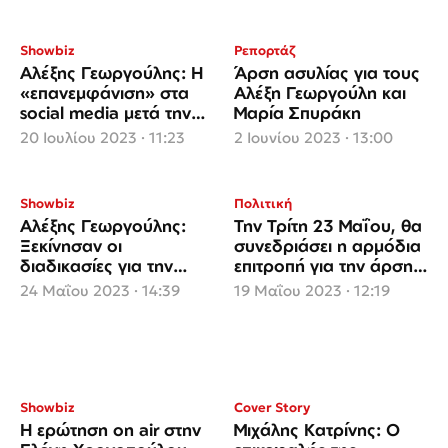
Showbiz
Ρεπορτάζ
Αλέξης Γεωργούλης: Η
Άρση ασυλίας για τους
«επανεμφάνιση» στα
Αλέξη Γεωργούλη και
social media μετά την
Μαρία Σπυράκη
καταγγελία εις βάρος
20 Ιουλίου 2023 · 11:23
2 Ιουνίου 2023 · 13:00
του
Showbiz
Πολιτική
Αλέξης Γεωργούλης:
Την Τρίτη 23 Μαΐου, θα
Ξεκίνησαν οι
συνεδριάσει η αρμόδια
διαδικασίες για την
επιτροπή για την άρση
άρση ασυλίας του στην
ασυλίας του Αλέξη
24 Μαΐου 2023 · 14:39
19 Μαΐου 2023 · 12:19
Ευρωβουλή
Γεωργούλη
Showbiz
Cover Story
Η ερώτηση on air στην
Μιχάλης Κατρίνης: Ο