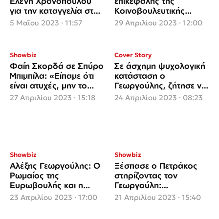
Ελένη Χρονοπούλου
επικεφαλής της
για την καταγγελία στον
Κοινοβουλευτικής
Γεωργούλη και η
Ομάδας του ΠΑΣΟΚ και
5 Μαΐου 2023 · 11:57
29 Απριλίου 2023 · 12:00
αντίδρασή της
υποψήφιος βουλευτής
Ηλείας ανοίγει τα
χαρτιά του
Showbiz
Cover Story
Φαίη Σκορδά σε Σπύρο
Σε άσχημη ψυχολογική
Μπιμπίλα: «Είπαμε ότι
κατάσταση ο
είναι ατυχές, μην το
Γεωργούλης, ζήτησε να
επαναλαμβάνεις»
επισπεύσουν τις
27 Απριλίου 2023 · 15:18
24 Απριλίου 2023 · 08:23
διαδικασίες άρσης της
ασυλίας του
Showbiz
Showbiz
Αλέξης Γεωργούλης: Ο
Ξέσπασε ο Πετράκος
Ρωμαίος της
στηρίζοντας τον
Ευρωβουλής και η
Γεωργούλη:
χαμένη Ιουλιέτα του
«Διανύουμε το
23 Απριλίου 2023 · 17:00
21 Απριλίου 2023 · 15:40
χειρότερο μεσαίωνα της
ιστορίας»