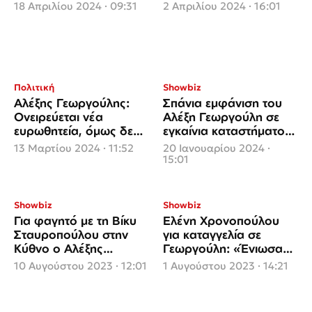
αθωότητά του
ετοιμάζεται για τις
18 Απριλίου 2024 · 09:31
2 Απριλίου 2024 · 16:01
ευρωεκλογές
Πολιτική
Showbiz
Αλέξης Γεωργούλης:
Σπάνια εμφάνιση του
Ονειρεύεται νέα
Αλέξη Γεωργούλη σε
ευρωθητεία, όμως δεν
εγκαίνια καταστήματος
έχει προτάσεις από
στον Πειραιά
13 Μαρτίου 2024 · 11:52
20 Ιανουαρίου 2024 ·
κόμματα
15:01
Showbiz
Showbiz
Για φαγητό με τη Βίκυ
Ελένη Χρονοπούλου
Σταυροπούλου στην
για καταγγελία σε
Κύθνο ο Αλέξης
Γεωργούλη: «Ένιωσα
Γεωργούλης
ότι καταρρέει ο κόσμος
10 Αυγούστου 2023 · 12:01
1 Αυγούστου 2023 · 14:21
μου»