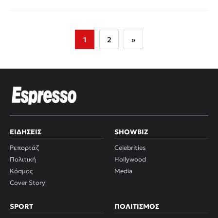
Σελιδοποίηση
1
2
»
άρθρων
ΕΙΔΉΣΕΙΣ
SHOWBIZ
Ρεπορτάζ
Celebrities
Πολιτική
Hollywood
Κόσμος
Media
Cover Story
SPORT
ΠΟΛΙΤΙΣΜΌΣ