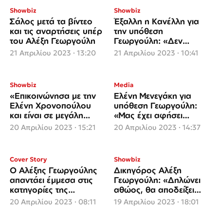
Showbiz
Showbiz
Σάλος μετά τα βίντεο
Έξαλλη η Κανέλλη για
και τις αναρτήσεις υπέρ
την υπόθεση
του Αλέξη Γεωργούλη
Γεωργούλη: «Δεν
σέβεται κανείς και δεν
21 Απριλίου 2023 · 13:20
21 Απριλίου 2023 · 10:41
λυπάται κανένας αυτή
τη γυναίκα»
Showbiz
Media
«Επικοινώνησα με την
Ελένη Μενεγάκη για
Ελένη Χρονοπούλου
υπόθεση Γεωργούλη:
και είναι σε μεγάλη
«Μας έχει αφήσει
ψυχολογική
όλους με το στόμα
20 Απριλίου 2023 · 15:21
20 Απριλίου 2023 · 14:37
επιβάρυνση»
ανοιχτό»
Cover Story
Showbiz
Ο Αλέξης Γεωργούλης
Δικηγόρος Αλέξη
απαντάει έμμεσα στις
Γεωργούλη: «Δηλώνει
κατηγορίες της
αθώος, θα αποδείξει
Χρονοπούλου: «Αυτή
την αθωότητά του»
20 Απριλίου 2023 · 08:11
19 Απριλίου 2023 · 18:01
με κυνήγησε»