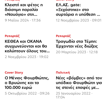
Κλειστή και φέτος η
ΕΛ.ΑΣ. gate:
διάσημη παραλία
«Ξεχάστηκε» στα
«Ναυάγιο» στη
συρτάρια η υπόθεση με
Ζάκυνθο υπό τον φόβο
τους αστυνομικούς
9 Μαΐου 2024 · 17:36
12 Νοεμβρίου 2023 · 09:01
κατολίσθησης
«Φιλιππινέζες» του
Φουρθιώτη
Ρεπορτάζ
Ρεπορτάζ
ΚΕΘΕΑ και ΟΚΑΝΑ
Τραγωδία στα Τέμπη:
συγχωνεύονται και θα
Έρχονται νέες διώξεις
καλύπτουν όλους τους
20 Μαρτίου 2023 · 12:18
φορείς που υπάρχουν
2 Νοεμβρίου 2023 · 19:02
για την απεξάρτηση
Cover Story
Πολιτική
O Μένιος Φουρθιώτης,
Νέες «βόμβες» από τον
ο Bρυώνης και τα
υπόδικο Φουρθιώτη για
100.000 ευρώ
τις στενές επαφές με
ισχυρούς της
5 Οκτωβρίου 2022 · 09:26
25 Ιανουαρίου 2022 ·
κυβέρνησης
17:04