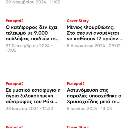
30 Νοεμβρίου 2024 · 11:02
Ρεπορτάζ
Cover Story
Ο κατήφορος δεν έχει
Μένιος Φουρθιώτης:
τελειωμό με 9.000
Στο σκαμνί αναμένεται
συλλήψεις παιδιών το
να καθίσουν 17 πρώην
πρώτο, 8μηνο του 2024
κορυφαία στελέχη και
27 Σεπτεμβρίου 2024 ·
8 Αυγούστου 2024 · 09:02
αξιωματικοί για τις
17:05
ένστολες
«Φιλιππινέζες»
Ρεπορτάζ
Ρεπορτάζ
Σε μυστικό καταφύγιο η
Αστυνόμευση στις
άγρια ξυλοκοπημένη
παραλίες υποσχέθηκε ο
σύντροφος του Ρόκι
Χρυσοχοΐδης μετά την
ρεπόρτερ της ΕΡΤ
on air κλοπή σταυρού
28 Ιουνίου 2024 · 14:22
5 Ιουνίου 2024 · 13:03
από λουομένη στον
Αλιμο
Ρεπορτάζ
Cover Story