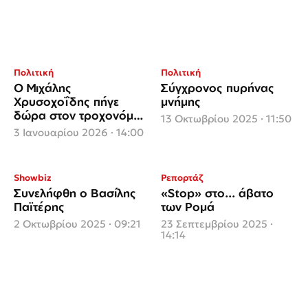
Πολιτική
Πολιτική
Ο Μιχάλης
Σύγχρονος πυρήνας
Χρυσοχοΐδης πήγε
μνήμης
δώρα στον τροχονόμο
13 Οκτωβρίου 2025 · 11:50
της διασταύρωσης
3 Ιανουαρίου 2026 · 14:00
Αμαλίας και Βασιλίσσης
Σοφίας
Showbiz
Ρεπορτάζ
Συνελήφθη ο Βασίλης
«Stop» στο... άβατο
Παϊτέρης
των Ρομά
2 Οκτωβρίου 2025 · 09:21
23 Σεπτεμβρίου 2025 ·
14:14