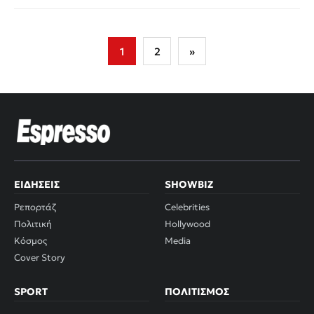
Σελιδοποίηση
1
2
»
άρθρων
ΕΙΔΉΣΕΙΣ
SHOWBIZ
Ρεπορτάζ
Celebrities
Πολιτική
Hollywood
Κόσμος
Media
Cover Story
SPORT
ΠΟΛΙΤΙΣΜΌΣ