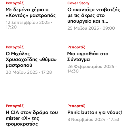
Ρεπορτάζ
Cover Story
Με δεμένα χέρια ο
O «κοντός» νταβατζής
«Κοντός» μαστροπός
με τις άκρες στο
υπουργείο και η
12 Σεπτεμβρίου 2025 ·
«γνωριμία» με τον
17:20
25 Μαΐου 2025 · 09:00
Χρυσοχοΐδη
Ρεπορτάζ
Ρεπορτάζ
Ο Μιχάλης
Μια «γροθιά» στο
Χρυσοχοΐδης «θύμα»
Σύνταγμα
μαστροπού
26 Φεβρουαρίου 2025 ·
14:30
20 Μαΐου 2025 · 17:28
Ρεπορτάζ
Ρεπορτάζ
H CIA στον δρόμο του
Panic button για νέους!
mister «X» της
8 Νοεμβρίου 2024 · 17:53
τρομοκρατίας