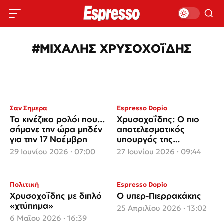
#ΜΙΧΑΛΗΣ ΧΡΥΣΟΧΟΐΔΗΣ
Σαν Σημερα
Espresso Dopio
Το κινέζικο ρολόι που...
Χρυσοχοΐδης: Ο πιο
σήμανε την ώρα μηδέν
αποτελεσματικός
για την 17 Νοέμβρη
υπουργός της
Μεταπολίτευσης
29 Ιουνίου 2026 · 07:00
27 Ιουνίου 2026 · 09:44
Πολιτική
Espresso Dopio
Χρυσοχοΐδης με διπλό
Ο υπερ-Πιερρακάκης
«χτύπημα»
25 Απριλίου 2026 · 13:02
6 Μαΐου 2026 · 16:39