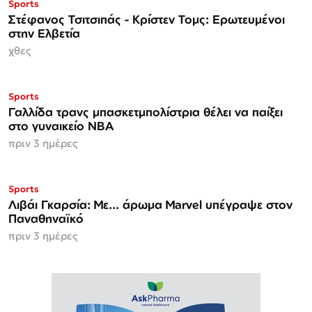
Sports
Στέφανος Τσιτσιπάς - Kρίστεν Τομς: Ερωτευμένοι
στην Ελβετία
χθες
Sports
Γαλλίδα τρανς μπασκετμπολίστρια θέλει να παίξει
στο γυναικείο ΝΒΑ
πριν 3 ημέρες
Sports
Λιβάι Γκαρσία: Με... άρωμα Marvel υπέγραψε στον
Παναθηναϊκό
πριν 3 ημέρες