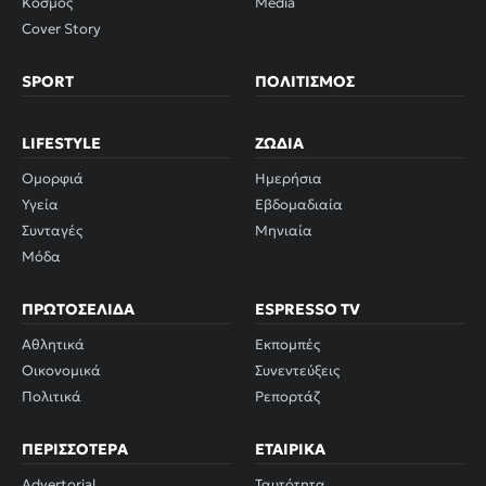
Κόσμος
Media
Cover Story
SPORT
ΠΟΛΙΤΙΣΜΌΣ
LIFESTYLE
ΖΏΔΙΑ
Ομορφιά
Ημερήσια
Υγεία
Εβδομαδιαία
Συνταγές
Μηνιαία
Μόδα
ΠΡΩΤΟΣΈΛΙΔΑ
ESPRESSO TV
Αθλητικά
Εκπομπές
Οικονομικά
Συνεντεύξεις
Πολιτικά
Ρεπορτάζ
ΠΕΡΙΣΣΌΤΕΡΑ
ΕΤΑΙΡΙΚΆ
Advertorial
Ταυτότητα