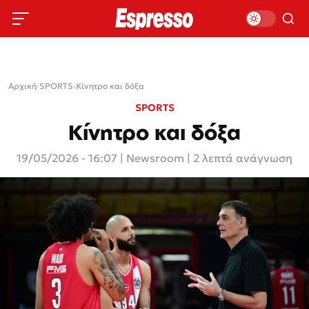
Αρχική
›
SPORTS
›
Κίνητρο και δόξα
SPORTS
Κίνητρο και δόξα
19/05/2026 - 16:07
|
Newsroom
| 2 λεπτά ανάγνωση