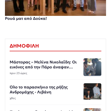
Ρουά ματ από Δούκα!
ΔΗΜΟΦΙΛΗ
Μάστορας – Μελίνα Νικολαΐδη: Οι
εικόνες από την Πάρο άναψαν
φωτιές
πριν 23 ώρες
Όλο το παρασκήνιο της ρήξης
Ανδρομάχης - Λιβάνη
χθες