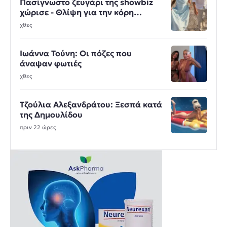
Πασίγνωστο ζευγάρι της showbiz
χώρισε - Θλίψη για την κόρη
ευρωβουλευτή
χθες
Ιωάννα Τούνη: Οι πόζες που
άναψαν φωτιές
χθες
Τζούλια Αλεξανδράτου: Ξεσπά κατά
της Δημουλίδου
πριν 22 ώρες