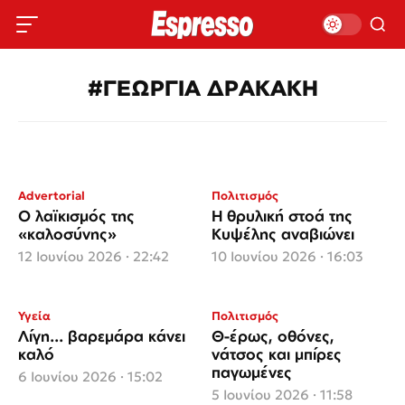
#ΓΕΩΡΓΙΑ ΔΡΑΚΑΚΗ
Advertorial
Πολιτισμός
Ο λαϊκισμός της
Η θρυλική στοά της
«καλοσύνης»
Κυψέλης αναβιώνει
12 Ιουνίου 2026 · 22:42
10 Ιουνίου 2026 · 16:03
Υγεία
Πολιτισμός
Λίγη... βαρεμάρα κάνει
Θ-έρως, οθόνες,
καλό
νάτσος και μπίρες
παγωμένες
6 Ιουνίου 2026 · 15:02
5 Ιουνίου 2026 · 11:58