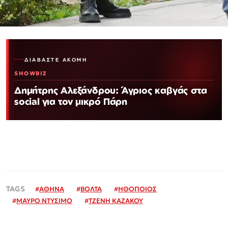
ΔΙΑΒΆΣΤΕ ΑΚΌΜΗ
SHOWBIZ
Δημήτρης Αλεξάνδρου: Άγριος καβγάς στα
social για τον μικρό Πάρη
#
ΑΘΗΝΑ
#
ΒΟΛΤΑ
#
ΗΘΟΠΟΙΟΣ
#
ΜΑΥΡΟ ΝΤΥΣΙΜΟ
#
ΤΖΕΝΗ ΚΑΖΑΚΟΥ