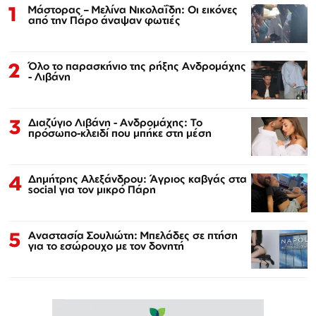
1
Μάστορας – Μελίνα Νικολαΐδη: Οι εικόνες
από την Πάρο άναψαν φωτιές
2
Όλο το παρασκήνιο της ρήξης Ανδρομάχης
- Λιβάνη
3
Διαζύγιο Λιβάνη - Ανδρομάχης: Το
πρόσωπο-κλειδί που μπήκε στη μέση
4
Δημήτρης Αλεξάνδρου: Άγριος καβγάς στα
social για τον μικρό Πάρη
5
Αναστασία Σουλιώτη: Μπελάδες σε πτήση
για το εσώρουχο με τον δονητή