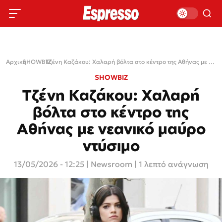
Αρχική
SHOWBIZ
›
›
Τζένη Καζάκου: Χαλαρή βόλτα στο κέντρο της Αθήνας με νεανικό μαύρο ντύσιμο
SHOWBIZ
Τζένη Καζάκου: Χαλαρή
βόλτα στο κέντρο της
Αθήνας με νεανικό μαύρο
ντύσιμο
13/05/2026 - 12:25
|
Newsroom
| 1 λεπτό ανάγνωση