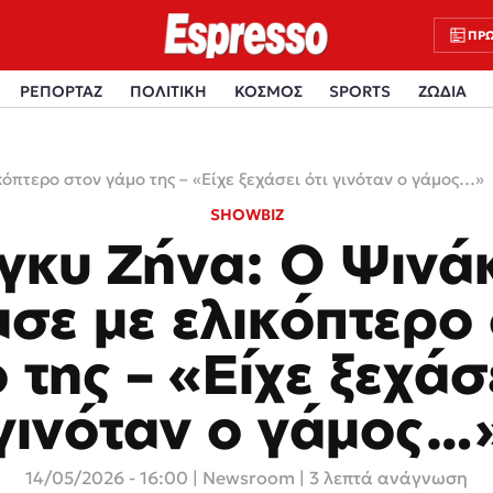
ΠΡΩ
ΡΕΠΟΡΤΑΖ
ΠΟΛΙΤΙΚΗ
ΚΟΣΜΟΣ
SPORTS
ΖΩΔΙΑ
όπτερο στον γάμο της – «Είχε ξεχάσει ότι γινόταν ο γάμος…»
SHOWBIZ
γκυ Ζήνα: Ο Ψινά
σε με ελικόπτερο
 της – «Είχε ξεχάσε
γινόταν ο γάμος…
14/05/2026 - 16:00
|
Newsroom
| 3 λεπτά ανάγνωση