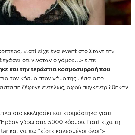
όπτερο, γιατί είχε ένα event στο Σταντ την
ξεχάσει ότι γινόταν ο γάμος…» είπε
ηκε και την τεράστια κοσμοσυρροή που
σια τον κόσμο στον γάμο της μέσα από
τάσταση ξέφυγε εντελώς, αφού συγκεντρώθηκαν
πλα στο εκκλησάκι και ετοιμάστηκα γιατί
 Ήρθαν γύρω στις 5000 κόσμου. Γιατί είχα τη
tar και να πω “είστε καλεσμένοι όλοι”»