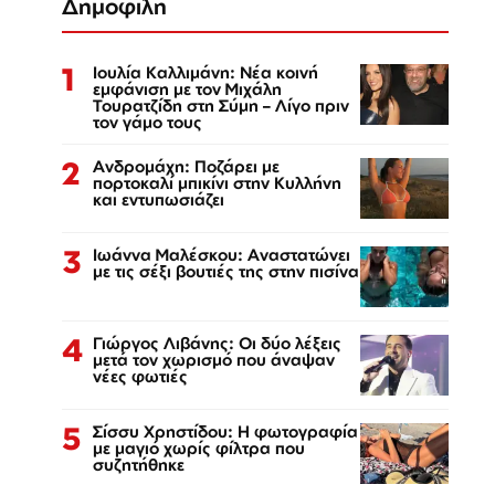
Δημοφιλή
1
Ιουλία Καλλιμάνη: Νέα κοινή
εμφάνιση με τον Μιχάλη
Τουρατζίδη στη Σύμη – Λίγο πριν
τον γάμο τους
2
Ανδρομάχη: Ποζάρει με
πορτοκαλί μπικίνι στην Κυλλήνη
και εντυπωσιάζει
3
Ιωάννα Μαλέσκου: Αναστατώνει
με τις σέξι βουτιές της στην πισίνα
4
Γιώργος Λιβάνης: Οι δύο λέξεις
μετά τον χωρισμό που άναψαν
νέες φωτιές
5
Σίσσυ Χρηστίδου: Η φωτογραφία
με μαγιό χωρίς φίλτρα που
συζητήθηκε