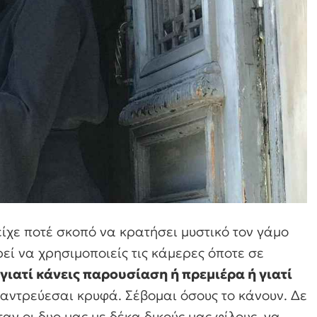
ίχε ποτέ σκοπό να κρατήσει μυστικό τον γάμο
εί να χρησιμοποιείς τις κάμερες όποτε σε
 γιατί κάνεις παρουσίαση ή πρεμιέρα ή γιατί
αντρεύεσαι κρυφά. Σέβομαι όσους το κάνουν. Δε
ν οι δυο μας με δέκα δικούς μας φίλους, να