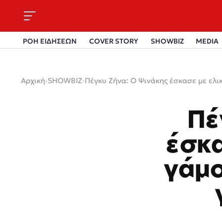
ΡΟΗ ΕΙΔΗΣΕΩΝ
COVER STORY
SHOWBIZ
MEDIA
Αρχική
›
SHOWBIZ
›
Πέγκυ Ζήνα: Ο Ψινάκης έσκασε με ελικ
Πέ
έσκα
γάμο