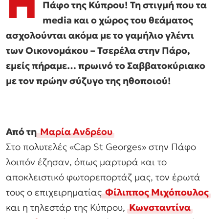
Η
Πάφο της Κύπρου! Τη στιγμή που τα
media και ο χώρος του θεάματος
ασχολούνται ακόμα με το γαμήλιο γλέντι
των Οικονομάκου – Τσερέλα στην Πάρο,
εμείς πήραμε… πρωινό το Σαββατοκύριακο
με τον πρώην σύζυγο της ηθοποιού!
Από τη
Μαρία Ανδρέου
Στο πολυτελές «Cap St Georges» στην Πάφο
λοιπόν έζησαν, όπως μαρτυρά και το
αποκλειστικό φωτορεπορτάζ μας, τον έρωτά
τους ο επιχειρηματίας
Φίλιππος Μιχόπουλος
και η τηλεστάρ της Κύπρου,
Κωνσταντίνα