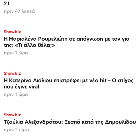
2J
πριν 47 λεπτά
Showbiz
H Μαριαλένα Ρουμελιώτη σε απόγνωση με τον γιο
της: «Τι άλλο θέλει;»
πριν 1 ώρα
Showbiz
Η Κατερίνα Λιόλιου επιστρέφει με νέο hit – Ο στίχος
που έγινε viral
πριν 1 ώρα
Showbiz
Τζούλια Αλεξανδράτου: Ξεσπά κατά της Δημουλίδου
πριν 2 ώρες