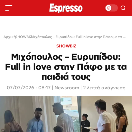
Αρχική
SHOWBIZ
›
›
Μιχόπουλος – Ευρυπίδου: Full in love στην Πάφο με τα παιδιά τους
SHOWBIZ
Μιχόπουλος – Ευρυπίδου:
Full in love στην Πάφο με τα
παιδιά τους
07/07/2026 - 08:17
|
Newsroom
| 2 λεπτά ανάγνωση