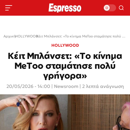
Αρχική
HOLLYWOOD
›
›
Κέιτ Μπλάνσετ: «Το κίνημα MeToo σταμάτησε πολύ γρήγορα»
HOLLYWOOD
Κέιτ Μπλάνσετ: «Το κίνημα
MeToo σταμάτησε πολύ
γρήγορα»
20/05/2026 - 14:00
|
Newsroom
| 2 λεπτά ανάγνωση