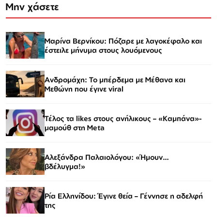
Μην χάσετε
Μαρίνα Βερνίκου: Πόζαρε με λαγοκέφαλο και
έστειλε μήνυμα στους λουόμενους
Ανδρομάχη: Το μπέρδεμα με Μέθανα και
Μεθώνη που έγινε viral
Τέλος τα likes στους ανήλικους – «Καμπάνα»-
μαμούθ στη Meta
Αλεξάνδρα Παλαιολόγου: «Ήμουν…
βδέλυγμα!»
Ρία Ελληνίδου: Έγινε θεία – Γέννησε η αδελφή
της