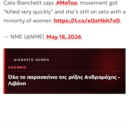
Cate Blanchett says
#MeToo
movement got
“killed very quickly” and she’s still on sets with a
minority of women
https://t.co/xQzHbh7vl5
— NME (@NME)
May 18, 2026
ΔΙΑΒΆΣΤΕ ΑΚΌΜΗ
SHOWBIZ
Όλο το παρασκήνιο της ρήξης Ανδρομάχης -
Λιβάνη