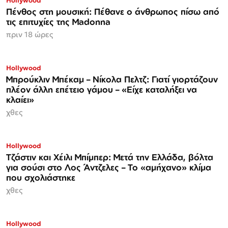
Hollywood
Πένθος στη μουσική: Πέθανε ο άνθρωπος πίσω από
τις επιτυχίες της Madonna
πριν 18 ώρες
Hollywood
Μπρούκλιν Μπέκαμ – Νίκολα Πελτζ: Γιατί γιορτάζουν
πλέον άλλη επέτειο γάμου – «Είχε καταλήξει να
κλαίει»
χθες
Hollywood
Τζάστιν και Χέιλι Μπίμπερ: Μετά την Ελλάδα, βόλτα
για σούσι στο Λος Άντζελες – Το «αμήχανο» κλίμα
που σχολιάστηκε
χθες
Hollywood