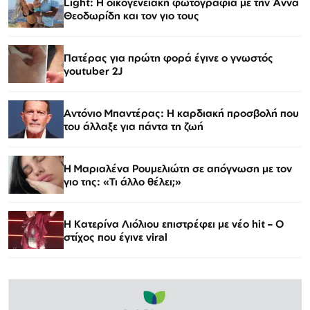
Light: Η οικογενειακή φωτογραφία με την Άννα
Θεοδωρίδη και τον γιο τους
Πατέρας για πρώτη φορά έγινε ο γνωστός
youtuber 2J
Αντόνιο Μπαντέρας: Η καρδιακή προσβολή που
του άλλαξε για πάντα τη ζωή
H Μαριαλένα Ρουμελιώτη σε απόγνωση με τον
γιο της: «Τι άλλο θέλει;»
Η Κατερίνα Λιόλιου επιστρέφει με νέο hit – Ο
στίχος που έγινε viral