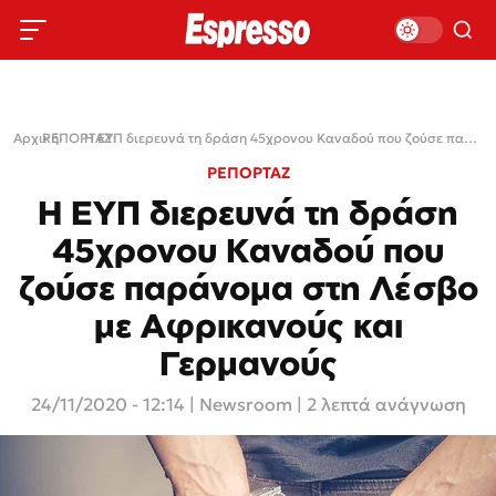
Αρχική
ΡΕΠΟΡΤΑΖ
›
›
Η ΕΥΠ διερευνά τη δράση 45χρονου Καναδού που ζούσε παράνομα στη Λέσβο με Αφρικανούς και Γερμανούς
ΡΕΠΟΡΤΑΖ
Η ΕΥΠ διερευνά τη δράση
45χρονου Καναδού που
ζούσε παράνομα στη Λέσβο
με Αφρικανούς και
Γερμανούς
24/11/2020 - 12:14
|
Newsroom
| 2 λεπτά ανάγνωση