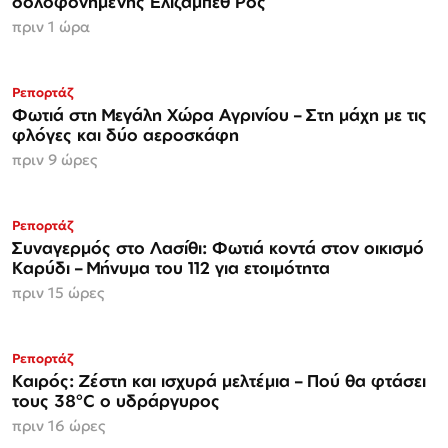
δολοφονημένης Ελίζαμπεθ Ρος
πριν 1 ώρα
Ρεπορτάζ
Φωτιά στη Μεγάλη Χώρα Αγρινίου – Στη μάχη με τις
φλόγες και δύο αεροσκάφη
πριν 9 ώρες
Ρεπορτάζ
Συναγερμός στο Λασίθι: Φωτιά κοντά στον οικισμό
Καρύδι – Μήνυμα του 112 για ετοιμότητα
πριν 15 ώρες
Ρεπορτάζ
Καιρός: Ζέστη και ισχυρά μελτέμια – Πού θα φτάσει
τους 38°C ο υδράργυρος
πριν 16 ώρες