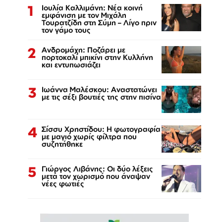
1
Ιουλία Καλλιμάνη: Νέα κοινή
εμφάνιση με τον Μιχάλη
Τουρατζίδη στη Σύμη – Λίγο πριν
τον γάμο τους
2
Ανδρομάχη: Ποζάρει με
πορτοκαλί μπικίνι στην Κυλλήνη
και εντυπωσιάζει
3
Ιωάννα Μαλέσκου: Αναστατώνει
με τις σέξι βουτιές της στην πισίνα
4
Σίσσυ Χρηστίδου: Η φωτογραφία
με μαγιό χωρίς φίλτρα που
συζητήθηκε
5
Γιώργος Λιβάνης: Οι δύο λέξεις
μετά τον χωρισμό που άναψαν
νέες φωτιές