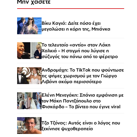
Μην χάσετε
Βίκυ Καγιά: Δείτε πόσο έχει
μεγαλώσει η κόρη της, Μπιάνκα
Το τελευταίο «αντίο» στον Λάκη
Χαλκιά – Η στιγμή που λύγισε η
σύζυγός του πάνω από το φέρετρο
Ανδρομάχη: Το TikTok που φούντωσε
τις φήμες χωρισμού με τον Γιώργο
Λιβάνη ακόμα περισσότερο
Ελένη Μενεγάκη: Σπάνια εμφάνιση με
τον Μάκη Παντζόπουλο στο
Φισκάρδο – Το βίντεο που έγινε viral
Τζο Τζόνας: Αυτός είναι ο λόγος που
ξεκίνησε ψυχοθεραπεία