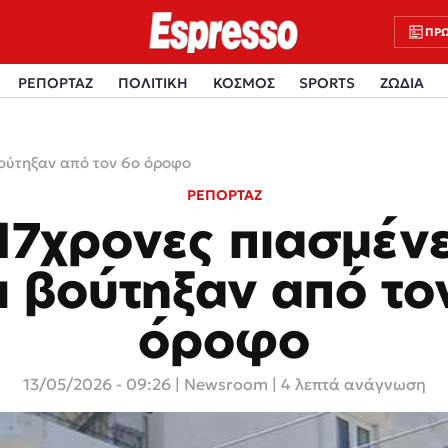
ΠΡΩ
ΡΕΠΟΡΤΑΖ
ΠΟΛΙΤΙΚΗ
ΚΟΣΜΟΣ
SPORTS
ΖΩΔΙΑ
 βούτηξαν από τον 6ο όροφο
ΡΕΠΟΡΤΑΖ
 17χρονες πιασμέν
ι βούτηξαν από το
όροφο
13/05/2026 - 09:26
|
Newsroom
| 4 λεπτά ανάγνωση