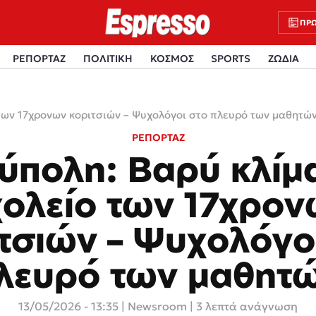
ΠΡΩ
ΡΕΠΟΡΤΑΖ
ΠΟΛΙΤΙΚΗ
ΚΟΣΜΟΣ
SPORTS
ΖΩΔΙΑ
των 17χρονων κοριτσιών – Ψυχολόγοι στο πλευρό των μαθητώ
ΡΕΠΟΡΤΑΖ
ύπολη: Βαρύ κλίμ
ολείο των 17χρο
τσιών – Ψυχολόγο
λευρό των μαθητ
13/05/2026 - 13:35
|
Newsroom
| 3 λεπτά ανάγνωση