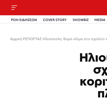
ΡΟΗ ΕΙΔΗΣΕΩΝ
COVER STORY
SHOWBIZ
MEDIA
Αρχική
›
ΡΕΠΟΡΤΑΖ
›
Ηλιούπολη: Βαρύ κλίμα στο σχολείο 
Ηλιο
σχ
κορι
π